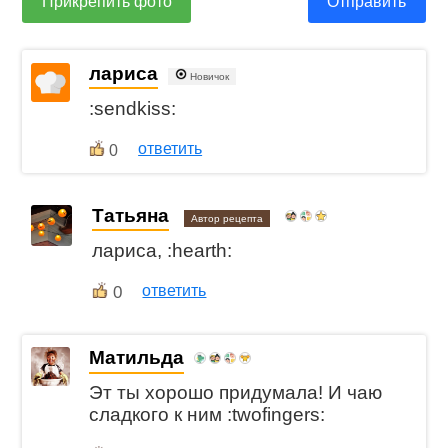
Прикрепить фото
Отправить
лариса
Новичок
:sendkiss:
ответить
0
Татьяна
Автор рецепта
лариса, :hearth:
0
ответить
Матильда
Эт ты хорошо придумала! И чаю
сладкого к ним :twofingers: