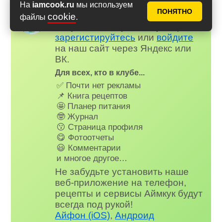
На
iamcook.ru
мы используем
Надоела реклама?
ПОНЯТНО
✕
cookie
файлы
.
Вступайте в клуб Аймкук. Просто
зарегистируйтесь
или
войдите
на наш сайт через Яндекс или
ВК.
Для всех, кто в клубе...
✅ Почти нет рекламы
📌 Книга рецептов
🤩 Планер питания
🤓 Журнал
😗 Страница профиля
😋 Фотоотчеты
😃 Комментарии
и многое другое…
Не забудьте установить наше
веб-приложение на телефон,
рецепты и сервисы Аймкук будут
всегда под рукой!
Айфон (iOS)
,
Андроид