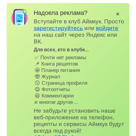
Надоела реклама?
✕
Вступайте в клуб Аймкук. Просто
зарегистируйтесь
или
войдите
на наш сайт через Яндекс или
ВК.
Для всех, кто в клубе...
✅ Почти нет рекламы
📌 Книга рецептов
🤩 Планер питания
🤓 Журнал
😗 Страница профиля
😋 Фотоотчеты
😃 Комментарии
и многое другое…
Не забудьте установить наше
веб-приложение на телефон,
рецепты и сервисы Аймкук будут
всегда под рукой!