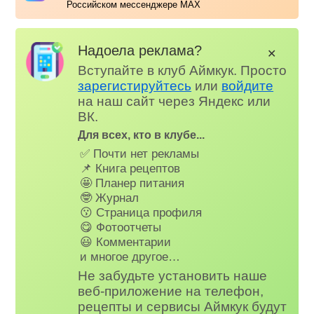
Российском мессенджере MAX
Надоела реклама?
✕
Вступайте в клуб Аймкук. Просто
зарегистируйтесь
или
войдите
на наш сайт через Яндекс или
ВК.
Для всех, кто в клубе...
✅ Почти нет рекламы
📌 Книга рецептов
🤩 Планер питания
🤓 Журнал
😗 Страница профиля
😋 Фотоотчеты
😃 Комментарии
и многое другое…
Не забудьте установить наше
веб-приложение на телефон,
рецепты и сервисы Аймкук будут