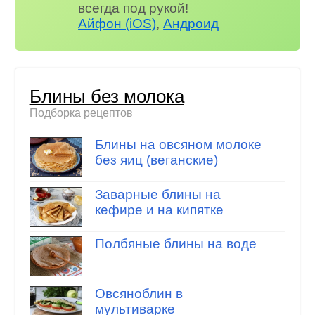
всегда под рукой!
Айфон (iOS)
,
Андроид
Блины без молока
Подборка рецептов
Блины на овсяном молоке
без яиц (веганские)
Заварные блины на
кефире и на кипятке
Полбяные блины на воде
Овсяноблин в
мультиварке