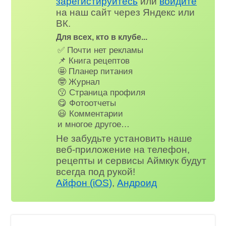
зарегистируйтесь
или
войдите
на наш сайт через Яндекс или
ВК.
Для всех, кто в клубе...
✅ Почти нет рекламы
📌 Книга рецептов
🤩 Планер питания
🤓 Журнал
😗 Страница профиля
😋 Фотоотчеты
😃 Комментарии
и многое другое…
Не забудьте установить наше
веб-приложение на телефон,
рецепты и сервисы Аймкук будут
всегда под рукой!
Айфон (iOS)
,
Андроид