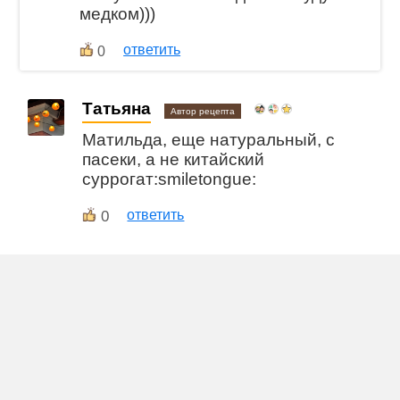
медком)))
ответить
0
Татьяна
Автор рецепта
Матильда, еще натуральный, с
пасеки, а не китайский
суррогат:smiletongue:
0
ответить