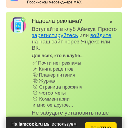
Российском мессенджере MAX
Надоела реклама?
✕
Вступайте в клуб Аймкук. Просто
зарегистируйтесь
или
войдите
на наш сайт через Яндекс или
ВК.
Для всех, кто в клубе...
✅ Почти нет рекламы
📌 Книга рецептов
🤩 Планер питания
🤓 Журнал
😗 Страница профиля
😋 Фотоотчеты
😃 Комментарии
и многое другое…
Не забудьте установить наше
веб-приложение на телефон,
На
iamcook.ru
мы используем
рецепты и сервисы Аймкук будут