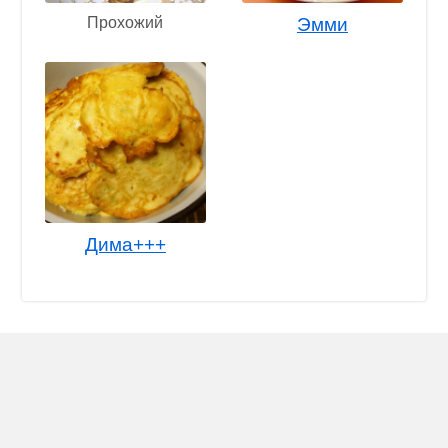
Прохожий
Эмми
Дима+++