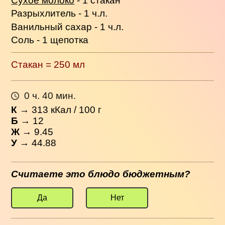
Сухое молоко
- 1 стакан
Разрыхлитель - 1 ч.л.
Ванильный сахар - 1 ч.л.
Соль - 1 щепотка
Стакан = 250 мл
0 ч. 40 мин.
К
→
313
кКал / 100 г
Б
→ 12
Ж
→ 9.45
У
→ 44.88
Считаете это блюдо бюджетным?
Да
Нет