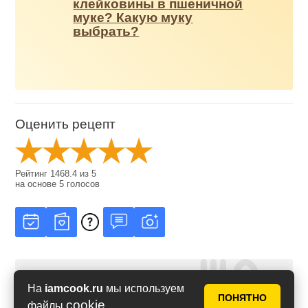
клейковины в пшеничной
муке? Какую муку
выбрать?
Оценить рецепт
Рейтинг
1468.4
из
5
на основе
5
голосов
На
iamcook.ru
мы используем
ПОНЯТНО
cookie
файлы
.