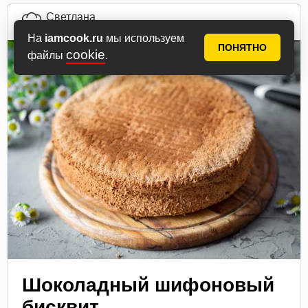
Светлана
автор рецепта
На
iamcook.ru
мы используем
ПОНЯТНО
cookie
файлы
.
Шоколадный шифоновый
бисквит