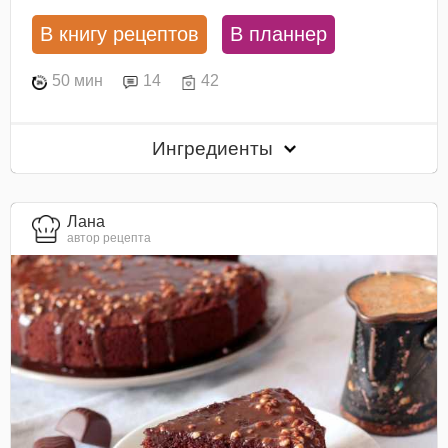
В книгу рецептов
В планнер
50 мин
14
42
Ингредиенты
Лана
автор рецепта