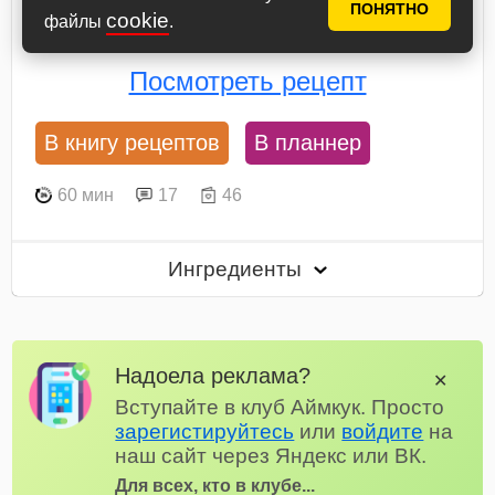
мягким, пастообразным. Сначала приготовьте
ПОНЯТНО
cookie
файлы
.
маковый слой. Мак смешайте с водой и варите на
среднем нагреве, помешивая, до полного...
Посмотреть рецепт
В книгу рецептов
В планнер
60 мин
17
46
Ингредиенты
Надоела реклама?
✕
Вступайте в клуб Аймкук. Просто
зарегистируйтесь
или
войдите
на
наш сайт через Яндекс или ВК.
Для всех, кто в клубе...