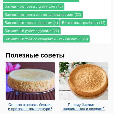
Бисквитные торты с фруктами (48)
Бисквитные торты со сметанным кремом (22)
Бисквитные торы с творогом (4)
Бисквитные трайфлы (14)
Бисквитный рулет в духовке (22)
Бисквитный торт со сгущенкой - как сделать? (26)
Полезные советы
Сколько выпекать бисквит
Почему бисквит не
и при какой температуре?
поднимается и оседает?