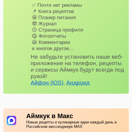
✅ Почти нет рекламы
📌 Книга рецептов
🤩 Планер питания
🤓 Журнал
😗 Страница профиля
😋 Фотоотчеты
😃 Комментарии
и многое другое…
Не забудьте установить наше веб-
приложение на телефон, рецепты
и сервисы Аймкук будут всегда под
рукой!
Айфон (iOS)
,
Андроид
Аймкук в Макс
Новые рецепты и кулинарные идеи каждый день в
Российском мессенджере MAX