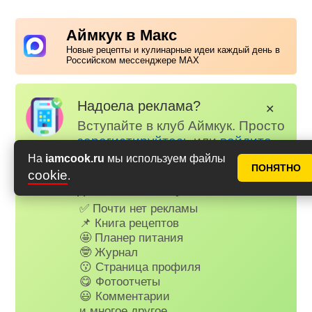
Аймкук в Макс
Новые рецепты и кулинарные идеи каждый день в
Российском мессенджере MAX
Надоела реклама?
✕
Вступайте в клуб Аймкук. Просто
зарегистируйтесь
или
войдите
на наш сайт через Яндекс или
На
iamcook.ru
мы используем файлы
ПОНЯТНО
ВК.
cookie
.
Для всех, кто в клубе...
✅ Почти нет рекламы
📌 Книга рецептов
🤩 Планер питания
🤓 Журнал
😗 Страница профиля
😋 Фотоотчеты
😃 Комментарии
и многое другое…