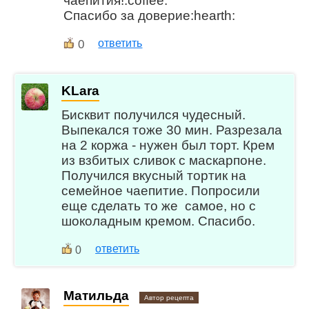
чаепития!:coffee:
Спасибо за доверие:hearth:
0
ответить
KLara
Бисквит получился чудесный.
Выпекался тоже 30 мин. Разрезала
на 2 коржа - нужен был торт. Крем
из взбитых сливок с маскарпоне.
Получился вкусный тортик на
семейное чаепитие. Попросили
еще сделать то же самое, но с
шоколадным кремом. Спасибо.
ответить
0
Матильда
Автор рецепта