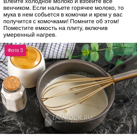
Влейте холодное молоко и взбейте все
венчиком. Если нальете горячее молоко, то
мука в нем собьется в комочки и крем у вас
получится с комочками! Помните об этом!
Поместите емкость на плиту, включив
умеренный нагрев.
Фото 3