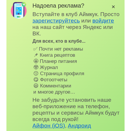
Надоела реклама?
✕
Вступайте в клуб Аймкук. Просто
зарегистируйтесь
или
войдите
на наш сайт через Яндекс или
ВК.
Для всех, кто в клубе...
✅ Почти нет рекламы
📌 Книга рецептов
🤩 Планер питания
🤓 Журнал
😗 Страница профиля
😋 Фотоотчеты
😃 Комментарии
и многое другое…
Не забудьте установить наше
веб-приложение на телефон,
рецепты и сервисы Аймкук будут
всегда под рукой!
Айфон (iOS)
,
Андроид