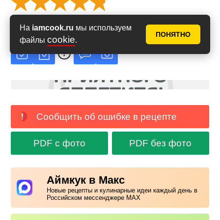
Рейтинг
4.84
из
5
на основе
31
голосов
На
iamcook.ru
мы используем
ПОНЯТНО
cookie
файлы
.
Сообщить об ошибке в рецепте
PDF с фото
PDF без фото
Аймкук в Макс
Новые рецепты и кулинарные идеи каждый день в
Российском мессенджере MAX