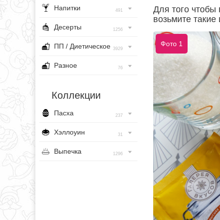
Напитки
Для того чтобы 
491
возьмите такие
Десерты
1256
Фото 1
ПП / Диетическое
3929
Разное
76
Коллекции
Пасха
237
Хэллоуин
31
Выпечка
1296