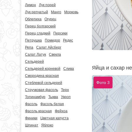
Лимон
Лук порей
Лук репчатый
Манго
Морковь
Облепиха
Огурец
Перец болгарский
Перец сладкий
Персики
Петрушка
Помидор
Редис
Репа
Салат Айсберг
Салат Латук
Свекла
Сельдерей
Яйца и сахар не
Сельдерей корневой
Слива
Смородина красная
Фото 3
Стеблевой сельдерей
Стручковая фасоль
Терн
Топинамбур
Тыква
Укроп
Фасоль
Фасоль белая
Фасоль красная
Фейхоа
Финики
Цветная капуста
Шпинат
Яблоко