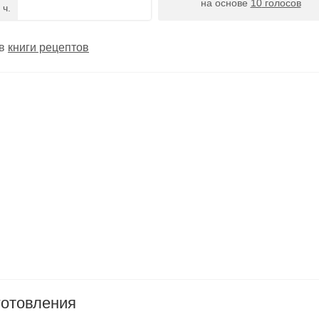
на основе
10
голосов
 ч.
 в
книги рецептов
готовления