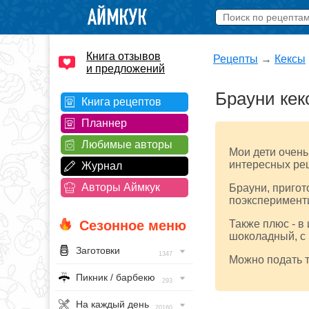
Книга отзывов
Рецепты
→
Кексы
и предложений
Брауни кек
Книга рецептов
Планнер
Любимые авторы
Мои дети очень
интересных ре
Журнал
Авторы Аймкук
Брауни, пригот
поэксперименти
Сезонное меню
Также плюс - в
шоколадный, с 
Заготовки
1347
Можно подать т
Пикник / барбекю
293
На каждый день
20160