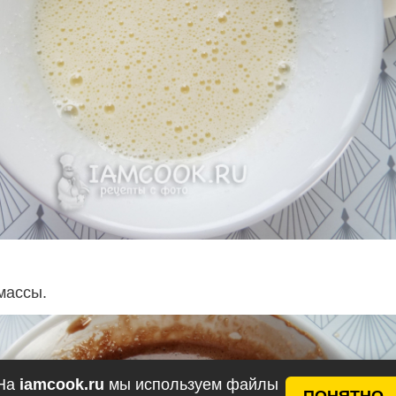
массы.
На
iamcook.ru
мы используем файлы
ПОНЯТНО