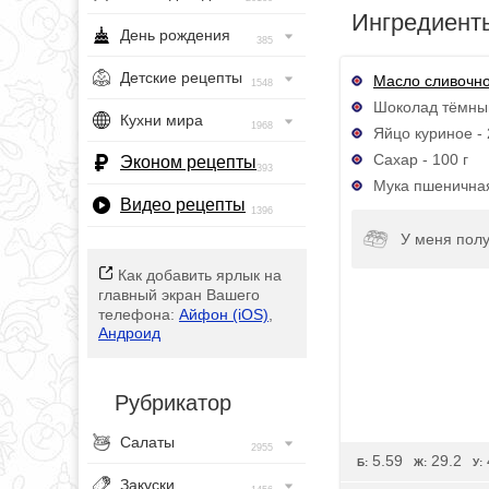
Ингредиент
День рождения
385
Детские рецепты
Масло сливочн
1548
Шоколад тёмный
Кухни мира
1968
Яйцо куриное - 
Сахар - 100 г
Эконом рецепты
393
Мука пшеничная
Видео рецепты
1396
У меня полу
Как добавить ярлык на
главный экран Вашего
телефона:
Айфон (iOS)
,
Андроид
Рубрикатор
Салаты
2955
5.59
29.2
Б:
Ж:
У:
Закуски