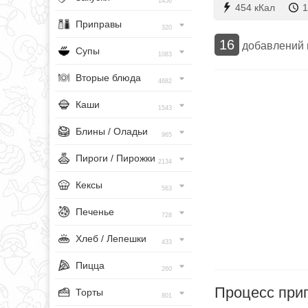
1456
454 кКал
1
Приправы
320
16
добавлений
Супы
1083
Вторые блюда
4682
Каши
1543
Блины / Оладьи
965
Пироги / Пирожки
2134
Кексы
563
Печенье
728
Хлеб / Лепешки
433
Пицца
260
Процесс при
Торты
801