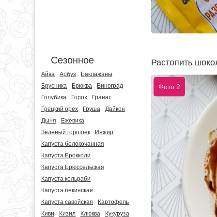
Сезонное
Растопить шоко
Айва
Арбуз
Баклажаны
Брусника
Брюква
Виноград
Фото 2
Голубика
Горох
Гранат
Грецкий орех
Груша
Дайкон
Дыня
Ежевика
Зеленый горошек
Инжир
Капуста белокочанная
Капуста Брокколи
Капуста Брюссельская
Капуста кольраби
Капуста пекинская
Капуста савойская
Картофель
Киви
Кизил
Клюква
Кукуруза