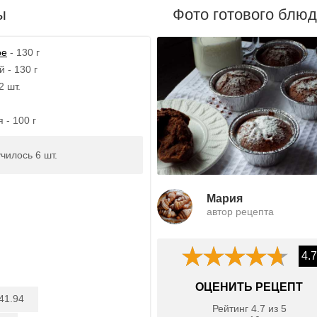
ы
Фото готового блю
ое
- 130 г
 - 130 г
2 шт.
 - 100 г
чилось 6 шт.
Мария
автор рецепта
4.7
ОЦЕНИТЬ РЕЦЕПТ
41.94
Рейтинг
4.7
из
5