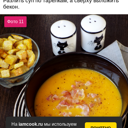
Разлить суп по тарелкам, а сверху выложить
бекон.
Фото 11
На
iamcook.ru
мы используем