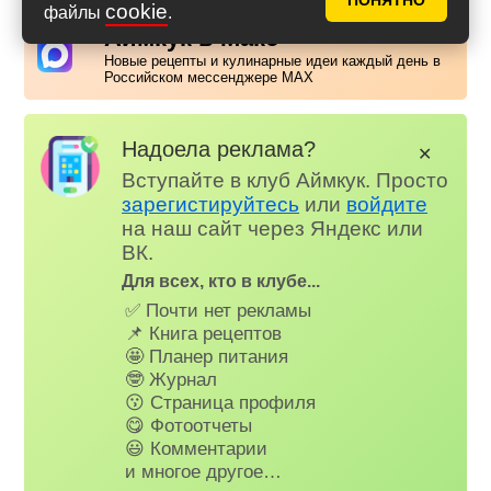
ПОНЯТНО
cookie
файлы
.
Аймкук в Макс
Новые рецепты и кулинарные идеи каждый день в
Российском мессенджере MAX
Надоела реклама?
✕
Вступайте в клуб Аймкук. Просто
зарегистируйтесь
или
войдите
на наш сайт через Яндекс или
ВК.
Для всех, кто в клубе...
✅ Почти нет рекламы
📌 Книга рецептов
🤩 Планер питания
🤓 Журнал
😗 Страница профиля
😋 Фотоотчеты
😃 Комментарии
и многое другое…