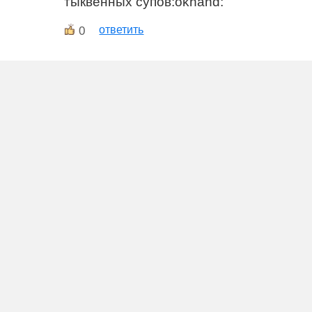
тыквенных супов:okhand:
0
ответить