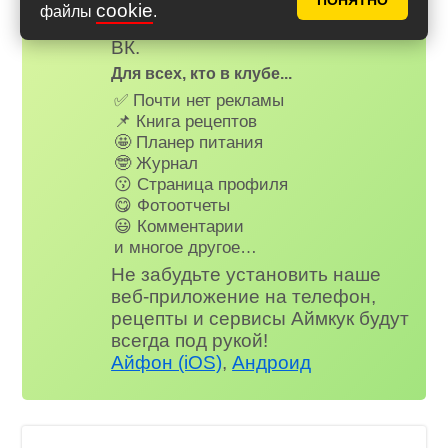
ПОНЯТНО
зарегистируйтесь
или
войдите
cookie
файлы
.
на наш сайт через Яндекс или
ВК.
Для всех, кто в клубе...
✅ Почти нет рекламы
📌 Книга рецептов
🤩 Планер питания
🤓 Журнал
😗 Страница профиля
😋 Фотоотчеты
😃 Комментарии
и многое другое…
Не забудьте установить наше
веб-приложение на телефон,
рецепты и сервисы Аймкук будут
всегда под рукой!
Айфон (iOS)
,
Андроид