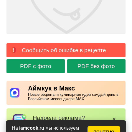
Сообщить об ошибке в рецепте
PDF с фото
PDF без фото
Аймкук в Макс
Новые рецепты и кулинарные идеи каждый день в
Российском мессенджере MAX
Надоела реклама?
✕
Вступайте в клуб Аймкук. Просто
На
iamcook.ru
мы используем