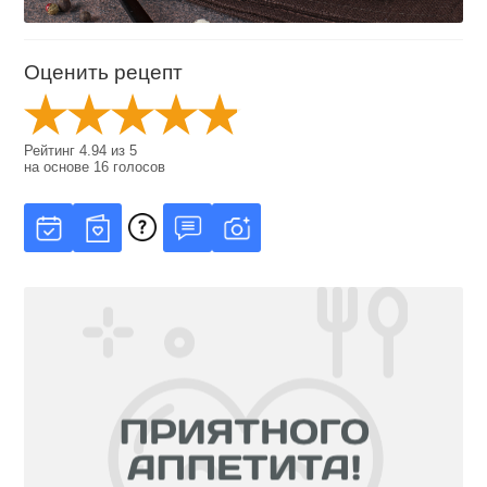
Оценить рецепт
Рейтинг
4.94
из
5
на основе
16
голосов