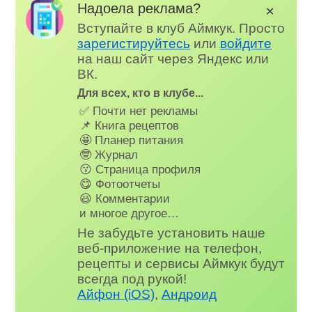
Надоела реклама?
✕
Вступайте в клуб Аймкук. Просто
зарегистируйтесь
или
войдите
на наш сайт через Яндекс или
ВК.
Для всех, кто в клубе...
✅ Почти нет рекламы
📌 Книга рецептов
🤩 Планер питания
🤓 Журнал
😗 Страница профиля
😋 Фотоотчеты
😃 Комментарии
и многое другое…
Не забудьте установить наше
веб-приложение на телефон,
рецепты и сервисы Аймкук будут
всегда под рукой!
Айфон (iOS)
,
Андроид