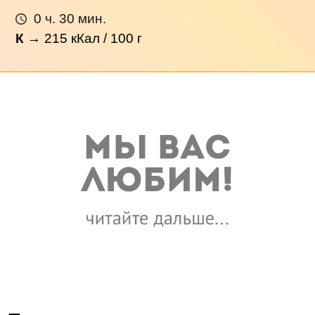
0 ч. 30 мин.
К
→
215
кКал / 100 г