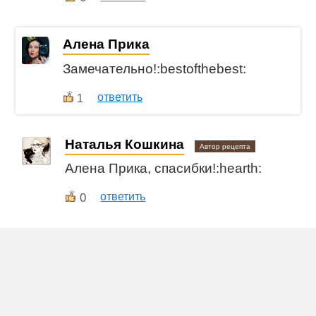
Алена Прика
Замечательно!:bestofthebest:
ответить
1
Наталья Кошкина
Автор рецепта
Алена Прика, спасибки!:hearth:
0
ответить