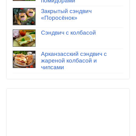
помидорами
Закрытый сэндвич
«Поросёнок»
Сэндвич с колбасой
Арканзасский сэндвич с
жареной колбасой и
чипсами