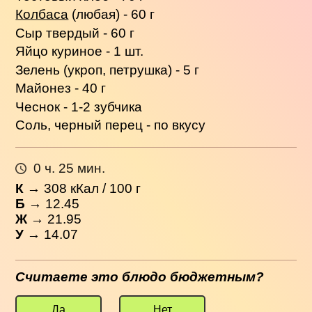
Колбаса
(любая) - 60 г
Сыр твердый - 60 г
Яйцо куриное - 1 шт.
Зелень (укроп, петрушка) - 5 г
Майонез - 40 г
Чеснок - 1-2 зубчика
Соль, черный перец - по вкусу
0 ч. 25 мин.
К
→
308
кКал / 100 г
Б
→ 12.45
Ж
→ 21.95
У
→ 14.07
Считаете это блюдо бюджетным?
Да
Нет