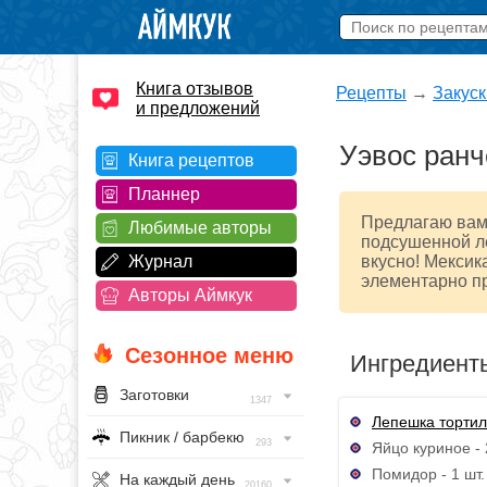
Книга отзывов
Рецепты
→
Закуск
и предложений
Уэвос ранч
Книга рецептов
Планнер
Предлагаю вам
Любимые авторы
подсушенной л
Журнал
вкусно! Мексик
элементарно пр
Авторы Аймкук
Сезонное меню
Ингредиент
Заготовки
1347
Лепешка тортил
Пикник / барбекю
293
Яйцо куриное - 
Помидор - 1 шт.
На каждый день
20160