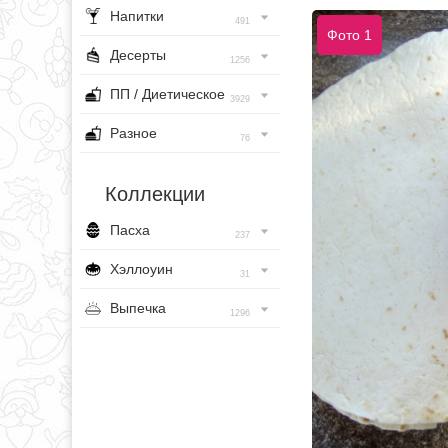
Напитки
491
Фото 1
Десерты
1256
ПП / Диетическое
3929
Разное
76
Коллекции
Пасха
237
Хэллоуин
31
Выпечка
1296