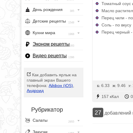
Томатный соус ил
День рождения
Масло раститель
385
Перец чили - по
Детские рецепты
1548
Соль - по вкусу
Перец черный - 
Кухни мира
1968
Эконом рецепты
393
Видео рецепты
1396
Как добавить ярлык на
главный экран Вашего
6.33
9.46
телефона:
Айфон (iOS)
,
Б:
Ж:
У:
Андроид
157 кКал
0
Рубрикатор
27
добавлений
Салаты
2955
Закуски