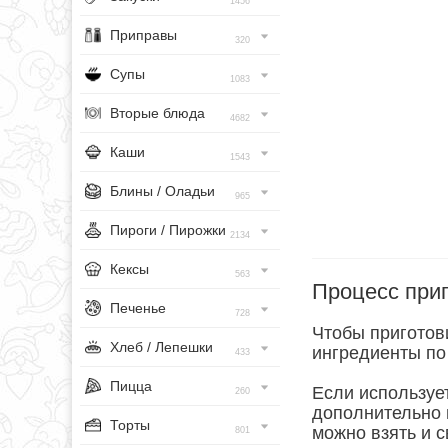
1456
Приправы
320
Супы
1083
Вторые блюда
4682
Каши
1543
Блины / Оладьи
965
Пироги / Пирожки
2134
Кексы
563
Процесс при
Печенье
728
Чтобы приготови
Хлеб / Лепешки
ингредиенты по 
433
Пицца
Если используе
260
дополнительно 
Торты
можно взять и с
801