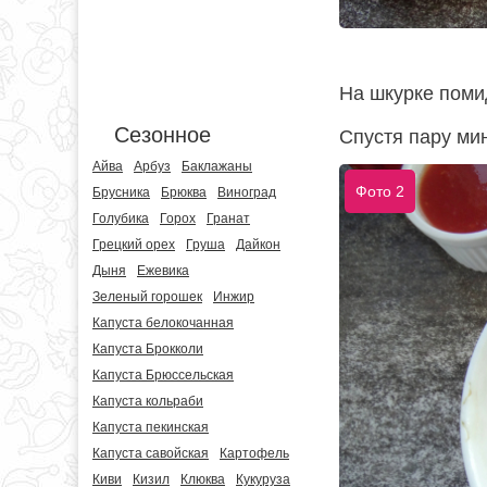
На шкурке поми
Сезонное
Спустя пару мин
Айва
Арбуз
Баклажаны
Фото 2
Брусника
Брюква
Виноград
Голубика
Горох
Гранат
Грецкий орех
Груша
Дайкон
Дыня
Ежевика
Зеленый горошек
Инжир
Капуста белокочанная
Капуста Брокколи
Капуста Брюссельская
Капуста кольраби
Капуста пекинская
Капуста савойская
Картофель
Киви
Кизил
Клюква
Кукуруза