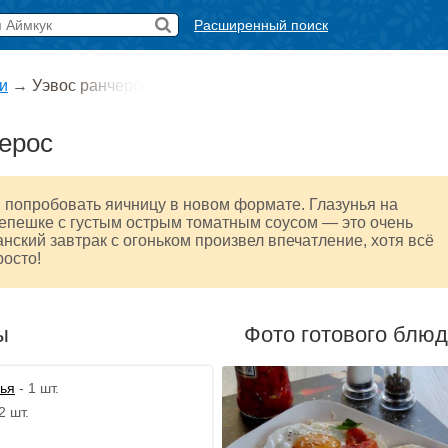
Расширенный поиск
и
→
Уэвос ранчерос
ерос
 попробовать яичницу в новом формате. Глазунья на
епешке с густым острым томатным соусом — это очень
анский завтрак с огоньком произвел впечатление, хотя всё
осто!
ы
Фото готового блю
ья
- 1 шт.
2 шт.