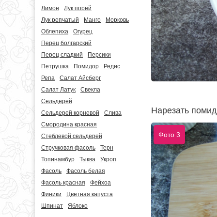
Лимон
Лук порей
Лук репчатый
Манго
Морковь
Облепиха
Огурец
Перец болгарский
Перец сладкий
Персики
Петрушка
Помидор
Редис
Репа
Салат Айсберг
Салат Латук
Свекла
Сельдерей
Нарезать помид
Сельдерей корневой
Слива
Смородина красная
Фото 3
Стеблевой сельдерей
Стручковая фасоль
Терн
Топинамбур
Тыква
Укроп
Фасоль
Фасоль белая
Фасоль красная
Фейхоа
Финики
Цветная капуста
Шпинат
Яблоко