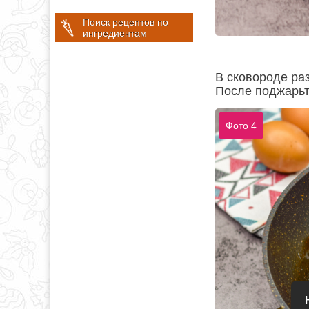
Поиск рецептов по
ингредиентам
В сковороде ра
После поджарьт
Фото 4