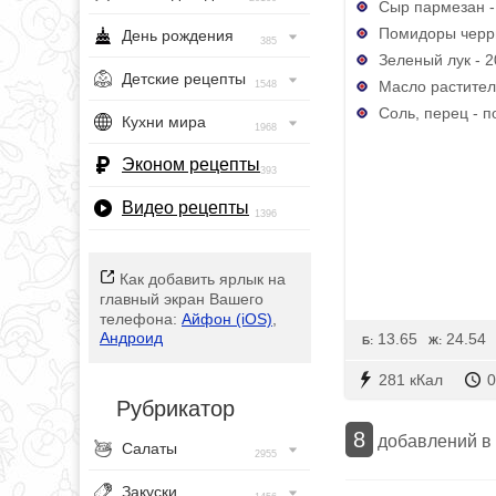
Сыр пармезан - 
Помидоры черри
День рождения
385
Зеленый лук - 2
Детские рецепты
Масло раститель
1548
Соль, перец - п
Кухни мира
1968
Эконом рецепты
393
Видео рецепты
1396
Как добавить ярлык на
главный экран Вашего
телефона:
Айфон (iOS)
,
Андроид
13.65
24.54
Б:
Ж:
281 кКал
0
Рубрикатор
8
добавлений в
Салаты
2955
Закуски