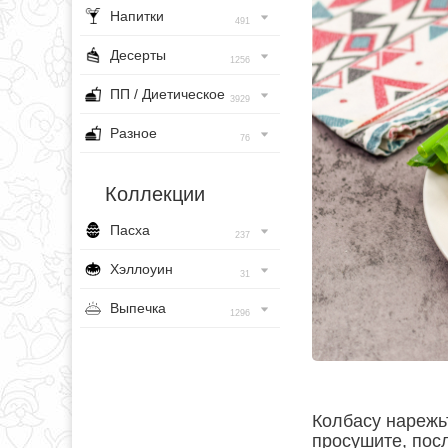
Напитки
491
Десерты
1256
ПП / Диетическое
3929
Разное
76
Коллекции
Пасха
237
Хэллоуин
31
Выпечка
1296
Колбасу нарежь
просушите, пос