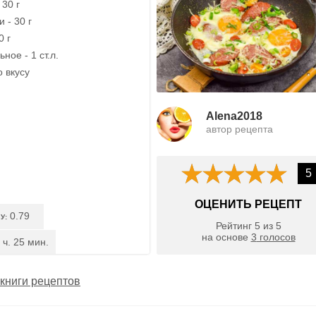
30 г
 - 30 г
0 г
ное - 1 ст.л.
о вкусу
Alena2018
автор рецепта
5
ОЦЕНИТЬ РЕЦЕПТ
0.79
У:
Рейтинг
5
из
5
на основе
3
голосов
 ч. 25 мин.
книги рецептов