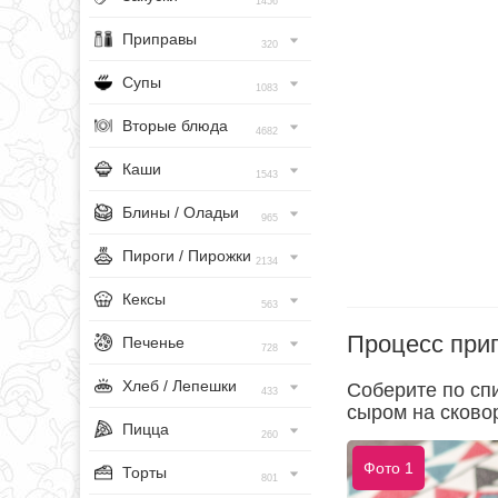
1456
Приправы
320
Супы
1083
Вторые блюда
4682
Каши
1543
Блины / Оладьи
965
Пироги / Пирожки
2134
Кексы
563
Процесс при
Печенье
728
Хлеб / Лепешки
Соберите по сп
433
сыром на сково
Пицца
260
Фото 1
Торты
801