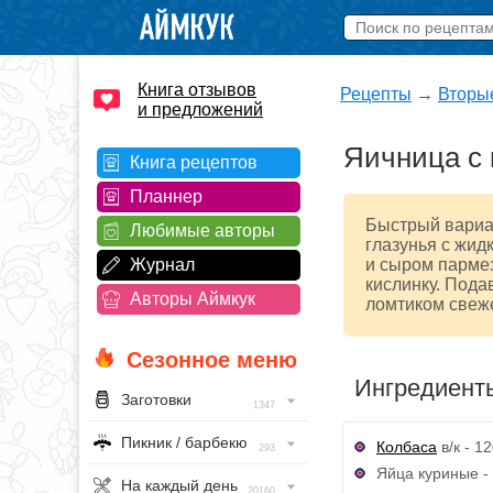
Книга отзывов
Рецепты
→
Вторы
и предложений
Яичница с 
Книга рецептов
Планнер
Быстрый вариан
Любимые авторы
глазунья с жид
Журнал
и сыром пармез
кислинку. Пода
Авторы Аймкук
ломтиком свеже
Сезонное меню
Ингредиент
Заготовки
1347
Пикник / барбекю
Колбаса
в/к - 12
293
Яйца куриные - 
На каждый день
20160