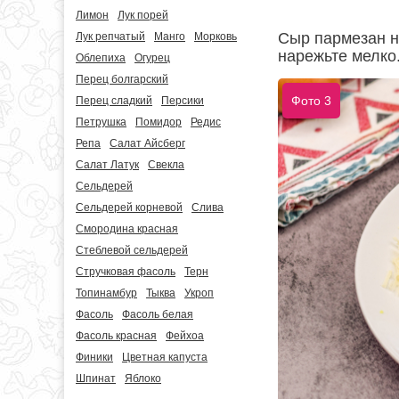
Лимон
Лук порей
Сыр пармезан н
Лук репчатый
Манго
Морковь
нарежьте мелко
Облепиха
Огурец
Перец болгарский
Фото 3
Перец сладкий
Персики
Петрушка
Помидор
Редис
Репа
Салат Айсберг
Салат Латук
Свекла
Сельдерей
Сельдерей корневой
Слива
Смородина красная
Стеблевой сельдерей
Стручковая фасоль
Терн
Топинамбур
Тыква
Укроп
Фасоль
Фасоль белая
Фасоль красная
Фейхоа
Финики
Цветная капуста
Шпинат
Яблоко