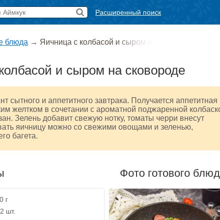
Расширенный поиск
е блюда
→
Яичница с колбасой и сыром на
колбасой и сыром на сковороде
т сытного и аппетитного завтрака. Получается аппетитная
ким желтком в сочетании с ароматной поджаренной колбаск
ан. Зелень добавит свежую нотку, томаты черри внесут
вать яичницу можно со свежими овощами и зеленью,
го багета.
ы
Фото готового блю
0 г
2 шт.