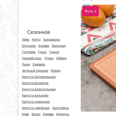
Фото 2
Сезонное
Айва
Арбуз
Баклажаны
Брусника
Брюква
Виноград
Голубика
Горох
Гранат
Грецкий орех
Груша
Дайкон
Дыня
Ежевика
Зеленый горошек
Инжир
Капуста белокочанная
Капуста Брокколи
Капуста Брюссельская
Капуста кольраби
Капуста пекинская
Капуста савойская
Картофель
Киви
Кизил
Клюква
Кукуруза