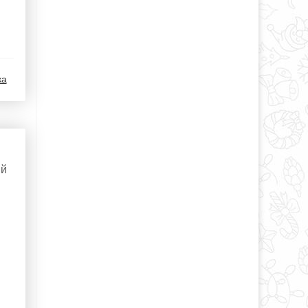
ка
ый