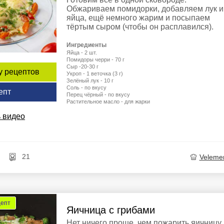
Обжариваем помидорки, добавляем лук и
яйца, ещё немного жарим и посыпаем
тёртым сыром (чтобы он расплавился).
Ингредиенты
Яйца - 2 шт.
Помидоры черри - 70 г
Сыр -20-30 г
у рецептов
Укроп - 1 веточка (3 г)
Зелёный лук - 10 г
Соль - по вкусу
епт
Перец чёрный - по вкусу
Растительное масло - для жарки
 видео
21
Veleme
цепт
Яичница с грибами
Нет ничего проще, чем пожарить яичницу.