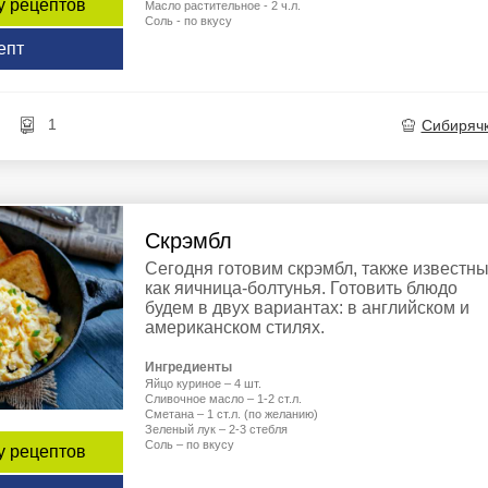
у рецептов
Масло растительное - 2 ч.л.
Соль - по вкусу
епт
1
Сибиряч
Скрэмбл
Сегодня готовим скрэмбл, также известн
как яичница-болтунья. Готовить блюдо
будем в двух вариантах: в английском и
американском стилях.
Ингредиенты
Яйцо куриное – 4 шт.
Сливочное масло – 1-2 ст.л.
Сметана – 1 ст.л. (по желанию)
Зеленый лук – 2-3 стебля
Соль – по вкусу
у рецептов