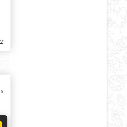
aV
Не