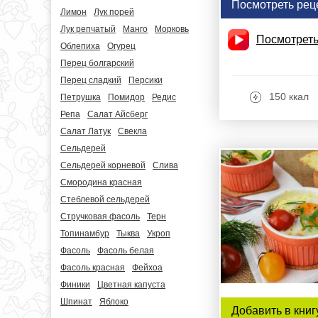
Посмотреть рец
Лимон
Лук порей
Лук репчатый
Манго
Морковь
Посмотреть
Облепиха
Огурец
Перец болгарский
Перец сладкий
Персики
150 ккал
Петрушка
Помидор
Редис
Репа
Салат Айсберг
Салат Латук
Свекла
Сельдерей
Сельдерей корневой
Слива
Смородина красная
Стеблевой сельдерей
Стручковая фасоль
Терн
Топинамбур
Тыква
Укроп
Фасоль
Фасоль белая
Фасоль красная
Фейхоа
Финики
Цветная капуста
Шпинат
Яблоко
Добавить в книг