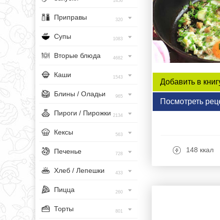
1456
Приправы
320
Супы
1083
Вторые блюда
4682
Каши
1543
Добавить в книг
Блины / Оладьи
965
Посмотреть рец
Пироги / Пирожки
2134
Кексы
563
148 ккал
Печенье
728
Хлеб / Лепешки
433
Пицца
260
Торты
801