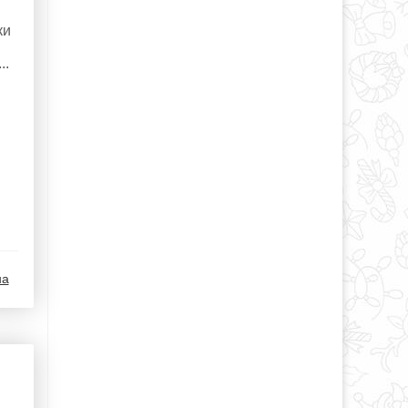
ки
..
на