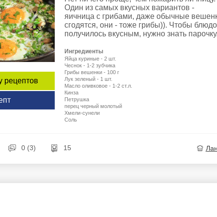
Один из самых вкусных вариантов -
яичница с грибами, даже обычные вешен
сгодятся, они - тоже грибы)). Чтобы блюдо
получилось вкусным, нужно знать парочку.
Ингредиенты
Яйца куриные - 2 шт.
Чеснок - 1-2 зубчика
Грибы вешенки - 100 г
Лук зеленый - 1 шт.
у рецептов
Масло оливковое - 1-2 ст.л.
Кинза
епт
Петрушка
перец черный молотый
Хмели-сунели
Соль
0 (3)
15
Ла