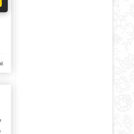
li
м
м
е