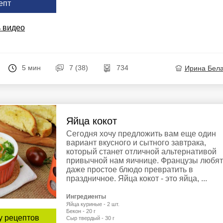
епт
 видео
5 мин
7 (38)
734
Ирина Бел
Яйца кокот
Сегодня хочу предложить вам еще один
вариант вкусного и сытного завтрака,
который станет отличной альтернативой
привычной нам яичнице. Французы любят
даже простое блюдо превратить в
праздничное. Яйца кокот - это яйца, ...
Ингредиенты
Яйца куриные - 2 шт.
Бекон - 20 г
у рецептов
Сыр твердый - 30 г