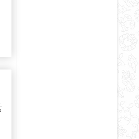
-
.
о