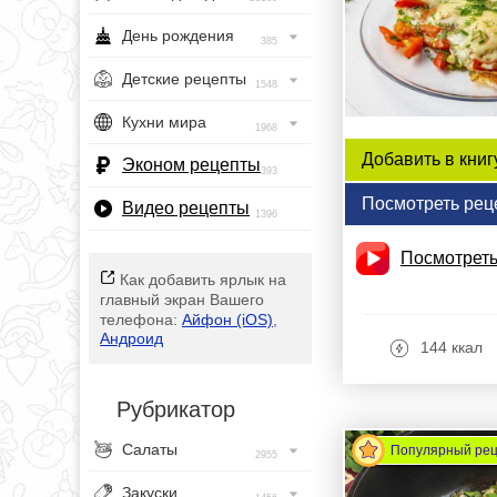
День рождения
385
Детские рецепты
1548
Кухни мира
1968
Добавить в книг
Эконом рецепты
393
Посмотреть рец
Видео рецепты
1396
Посмотреть
Как добавить ярлык на
главный экран Вашего
телефона:
Айфон (iOS)
,
Андроид
144 ккал
Рубрикатор
Салаты
Популярный ре
2955
Закуски