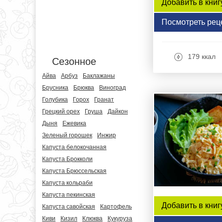
Добавить в книг
Посмотреть рец
179 ккал
Сезонное
Айва
Арбуз
Баклажаны
Брусника
Брюква
Виноград
Голубика
Горох
Гранат
Грецкий орех
Груша
Дайкон
Дыня
Ежевика
Зеленый горошек
Инжир
Капуста белокочанная
Капуста Брокколи
Капуста Брюссельская
Капуста кольраби
Капуста пекинская
Добавить в книг
Капуста савойская
Картофель
Киви
Кизил
Клюква
Кукуруза