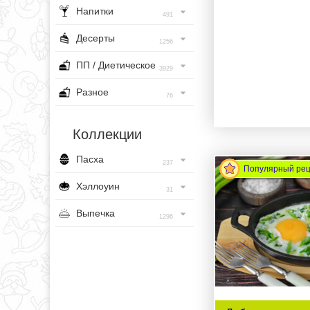
Напитки
491
Десерты
1256
ПП / Диетическое
3929
Разное
76
Коллекции
Пасха
237
Популярный ре
Хэллоуин
31
Выпечка
1296