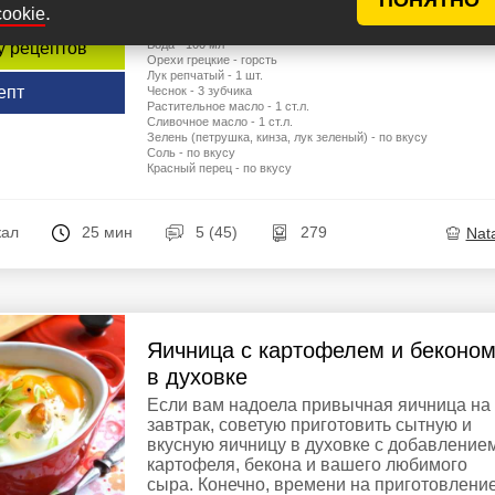
.
cookie
Помидоры - 4 шт.
Томатная паста - 1 ст.л.
Вода - 100 мл
у рецептов
Орехи грецкие - горсть
Лук репчатый - 1 шт.
епт
Чеснок - 3 зубчика
Растительное масло - 1 ст.л.
Сливочное масло - 1 ст.л.
Зелень (петрушка, кинза, лук зеленый) - по вкусу
Соль - по вкусу
Красный перец - по вкусу
кал
25 мин
5 (45)
279
Nata
Яичница с картофелем и беконо
в духовке
Если вам надоела привычная яичница на
завтрак, советую приготовить сытную и
вкусную яичницу в духовке с добавление
картофеля, бекона и вашего любимого
сыра. Конечно, времени на приготовлени