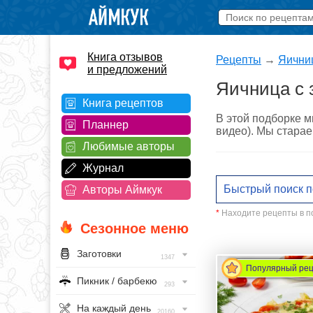
Книга отзывов
Рецепты
→
Яични
и предложений
Яичница с 
Книга рецептов
В этой подборке м
Планнер
видео). Мы старае
Любимые авторы
Журнал
Авторы Аймкук
*
Находите рецепты в по
Сезонное меню
Заготовки
1347
Популярный ре
Пикник / барбекю
293
На каждый день
20160