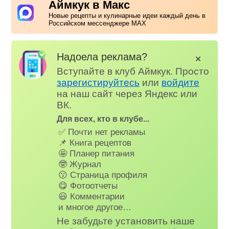
Аймкук в Макс
Новые рецепты и кулинарные идеи каждый день в
Российском мессенджере MAX
Надоела реклама?
✕
Вступайте в клуб Аймкук. Просто
зарегистируйтесь
или
войдите
на наш сайт через Яндекс или
ВК.
Для всех, кто в клубе...
✅ Почти нет рекламы
📌 Книга рецептов
🤩 Планер питания
🤓 Журнал
😗 Страница профиля
😋 Фотоотчеты
😃 Комментарии
и многое другое…
Не забудьте установить наше