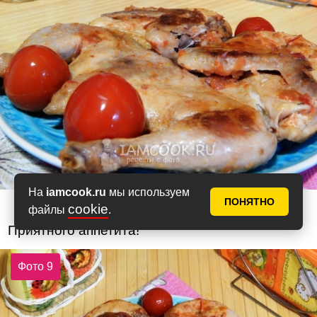
На
iamcook.ru
мы используем
ПОНЯТНО
cookie
файлы
.
Приятного аппетита!
Фото 9