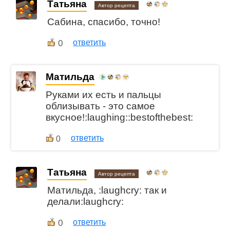
Татьяна
Автор рецепта
Сабина, спасибо, точно!
0
ответить
Матильда
Руками их есть и пальцы
облизывать - это самое
вкусное!:laughing::bestofthebest:
ответить
0
Татьяна
Автор рецепта
Матильда, :laughcry: так и
делали:laughcry:
0
ответить