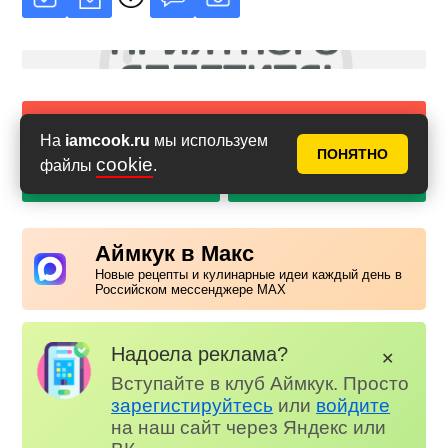
Сообщить об ошибке в рецепте
На
iamcook.ru
мы используем
ПОНЯТНО
cookie
файлы
.
PDF с фото
PDF без фото
Аймкук в Макс
Новые рецепты и кулинарные идеи каждый день в
Российском мессенджере MAX
Надоела реклама?
✕
Вступайте в клуб Аймкук. Просто
зарегистируйтесь
или
войдите
на наш сайт через Яндекс или