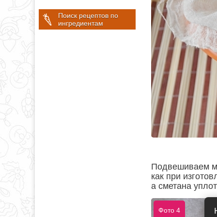
Поиск рецептов по
ингредиентам
Подвешиваем ма
как при изготов
а сметана уплот
Фото 4