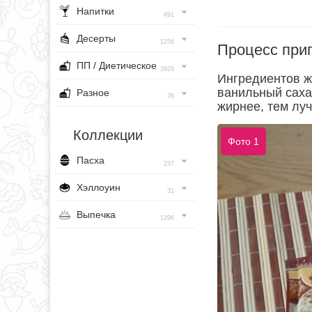
Напитки
491
Десерты
1256
Процесс при
ПП / Диетическое
3929
Ингредиентов же
ванильный саха
Разное
76
жирнее, тем лу
Коллекции
Фото 1
Пасха
237
Хэллоуин
31
Выпечка
1296