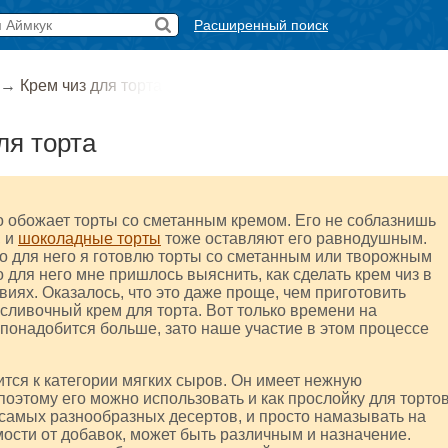
Расширенный поиск
→
Крем чиз для торта
ля торта
 обожает торты со сметанным кремом. Его не соблазнишь
, и
шоколадные торты
тоже оставляют его равнодушным.
о для него я готовлю торты со сметанным или творожным
 для него мне пришлось выяснить, как сделать крем чиз в
иях. Оказалось, что это даже проще, чем приготовить
ливочный крем для торта. Вот только времени на
понадобится больше, зато наше участие в этом процессе
ится к категории мягких сыров. Он имеет нежную
поэтому его можно использовать и как прослойку для тортов
 самых разнообразных десертов, и просто намазывать на
мости от добавок, может быть различным и назначение.