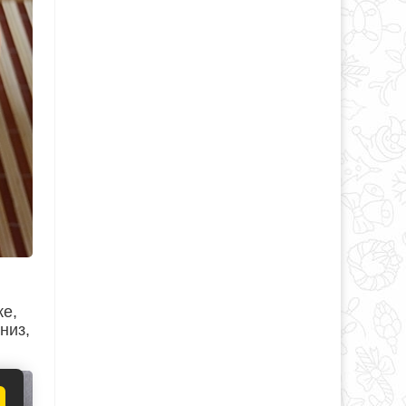
же,
низ,