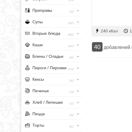
1456
Приправы
320
Супы
1083
240 кКал
1
Вторые блюда
4682
Каши
40
добавлений
1543
Блины / Оладьи
965
Пироги / Пирожки
2134
Кексы
563
Печенье
728
Хлеб / Лепешки
433
Пицца
260
Торты
801