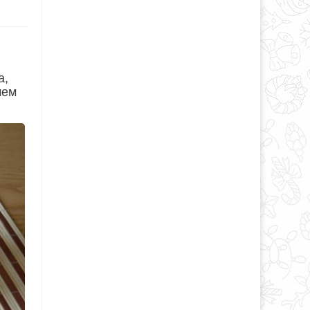
а,
чем