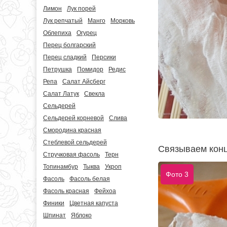
Лимон
Лук порей
Лук репчатый
Манго
Морковь
Облепиха
Огурец
Перец болгарский
Перец сладкий
Персики
Петрушка
Помидор
Редис
Репа
Салат Айсберг
Салат Латук
Свекла
Сельдерей
Сельдерей корневой
Слива
Смородина красная
Стеблевой сельдерей
Связываем кон
Стручковая фасоль
Терн
Топинамбур
Тыква
Укроп
Фото 3
Фасоль
Фасоль белая
Фасоль красная
Фейхоа
Финики
Цветная капуста
Шпинат
Яблоко