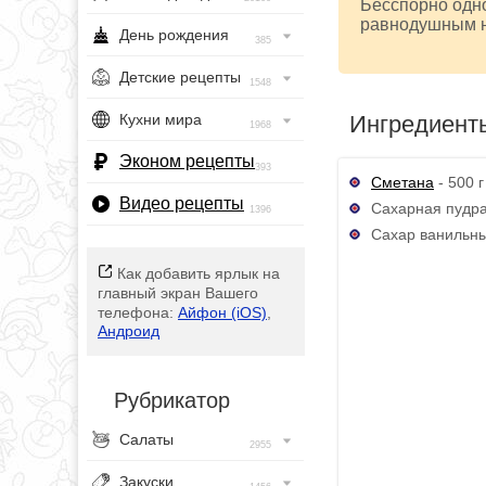
Бесспорно одно
равнодушным н
День рождения
385
Детские рецепты
1548
Ингредиент
Кухни мира
1968
Эконом рецепты
393
Сметана
- 500 г
Видео рецепты
Сахарная пудра 
1396
Сахар ванильны
Как добавить ярлык на
главный экран Вашего
телефона:
Айфон (iOS)
,
Андроид
Рубрикатор
Салаты
2955
Закуски