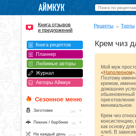
Книга отзывов
Рецепты
→
Торты
и предложений
Крем чиз д
Книга рецептов
Планнер
Любимые авторы
Мой муж просто
«
Наполеоном
»
Журнал
Поэтому именн
Авторы Аймкук
кремом, именно
домашних услов
обыкновенный с
Сезонное меню
приготовление 
минимальное.
Заготовки
1347
Крем чиз относ
консистенцию, 
Пикник / барбекю
293
как основу для
хлеб. В зависи
На каждый день
20160