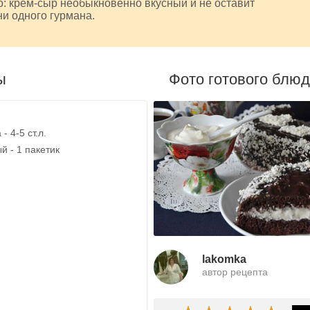
: крем-сыр необыкновенно вкусный и не оставит
и одного гурмана.
ы
Фото готового блю
- 4-5 ст.л.
й - 1 пакетик
lakomka
автор рецепта