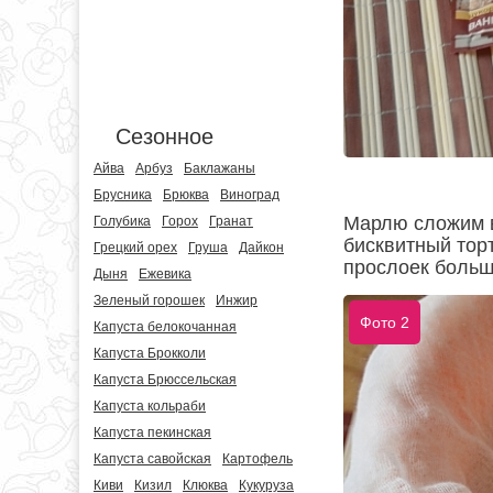
Сезонное
Айва
Арбуз
Баклажаны
Брусника
Брюква
Виноград
Марлю сложим в
Голубика
Горох
Гранат
бисквитный тор
Грецкий орех
Груша
Дайкон
прослоек больш
Дыня
Ежевика
Зеленый горошек
Инжир
Фото 2
Капуста белокочанная
Капуста Брокколи
Капуста Брюссельская
Капуста кольраби
Капуста пекинская
Капуста савойская
Картофель
Киви
Кизил
Клюква
Кукуруза