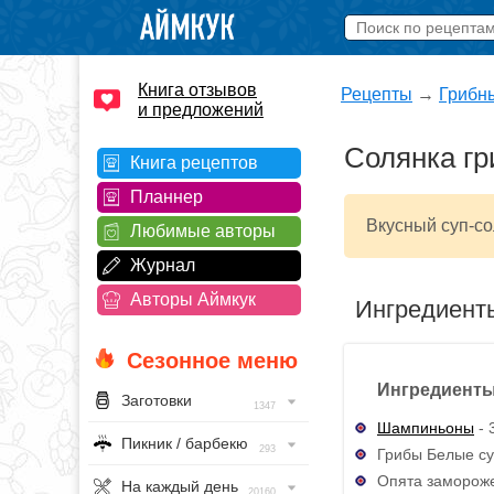
Книга отзывов
Рецепты
→
Грибн
и предложений
Солянка гр
Книга рецептов
Планнер
Вкусный суп-со
Любимые авторы
Журнал
Авторы Аймкук
Ингредиент
Сезонное меню
Ингредиенты
Заготовки
1347
Шампиньоны
- 
Пикник / барбекю
293
Грибы Белые су
Опята замороже
На каждый день
20160