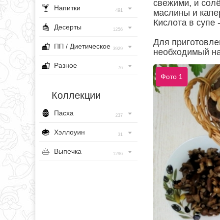
свежими, и сол
Напитки
491
маслины и капе
Кислота в супе 
Десерты
1256
Для приготовле
ПП / Диетическое
3929
необходимый на
Разное
76
Фото 1
Коллекции
Пасха
237
Хэллоуин
31
Выпечка
1296