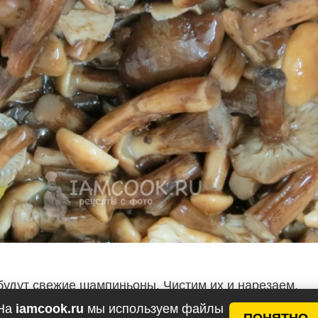
 будут свежие шампиньоны. Чистим их и нарезаем.
На
iamcook.ru
мы используем файлы
ПОНЯТНО