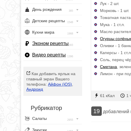
Лук - 2 шт.
День рождения
Морковь - 1 шт.
385
Томатная паста -
Детские рецепты
1548
Мука - 1 ст.л.
Масло растител
Кухни мира
1968
Огурцы солёны
Эконом рецепты
Оливки - 1 банк
393
Каперсы - 1 ст.л
Видео рецепты
1396
Соль, перец чё
Сметана
, зеле
Лимон - при по
Как добавить ярлык на
главный экран Вашего
телефона:
Айфон (iOS)
,
Андроид
61 кКал
1 
Рубрикатор
19
добавлений
Салаты
2955
Закуски