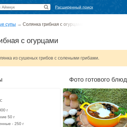
Расширенный поиск
ые супы
→
Солянка грибная с огурцами
ибная с огурцами
лянка из сушеных грибов с солеными грибами.
ы
Фото готового блю
:
300 г
хие 50 г
нные - 250 г