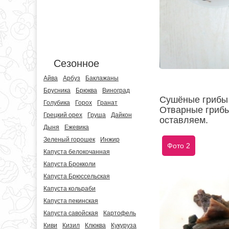
Сезонное
Айва
Арбуз
Баклажаны
Брусника
Брюква
Виноград
Сушёные грибы 
Голубика
Горох
Гранат
Отварные грибы
Грецкий орех
Груша
Дайкон
оставляем.
Дыня
Ежевика
Зеленый горошек
Инжир
Фото 2
Капуста белокочанная
Капуста Брокколи
Капуста Брюссельская
Капуста кольраби
Капуста пекинская
Капуста савойская
Картофель
Киви
Кизил
Клюква
Кукуруза