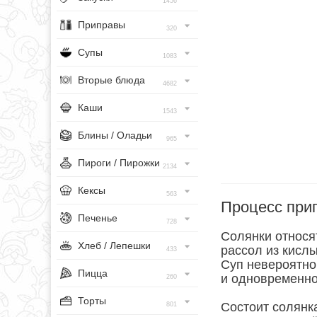
1456
Приправы
320
Супы
1083
Вторые блюда
4682
Каши
1543
Блины / Оладьи
965
Пироги / Пирожки
2134
Кексы
563
Процесс при
Печенье
728
Солянки относят
Хлеб / Лепешки
рассол из кислы
433
Суп невероятно
Пицца
и одновременно
260
Торты
Состоит солянка
801