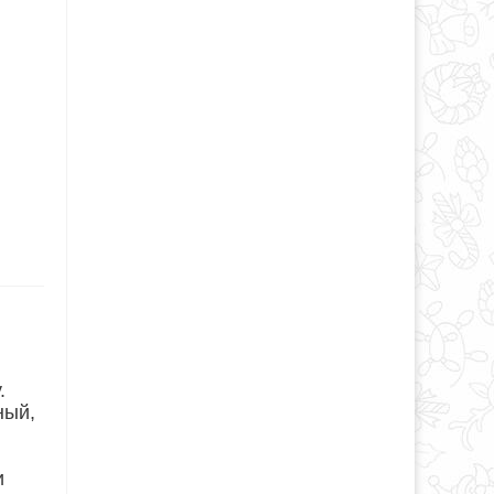
.
ный,
и