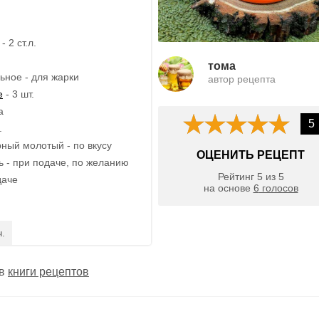
 2 ст.л.
тома
ьное - для жарки
автор рецепта
е
- 3 шт.
а
5
.
рный молотый - по вкусу
ОЦЕНИТЬ РЕЦЕПТ
нь - при подаче, по желанию
Рейтинг
5
из
5
даче
на основе
6
голосов
ч.
 в
книги рецептов