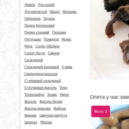
Лимон
Лук порей
Лук репчатый
Манго
Морковь
Облепиха
Огурец
Перец болгарский
Перец сладкий
Персики
Петрушка
Помидор
Редис
Репа
Салат Айсберг
Салат Латук
Свекла
Сельдерей
Сельдерей корневой
Слива
Смородина красная
Стеблевой сельдерей
Стручковая фасоль
Терн
Топинамбур
Тыква
Укроп
Опята у нас за
Фасоль
Фасоль белая
Фасоль красная
Фейхоа
Фото 3
Финики
Цветная капуста
Шпинат
Яблоко