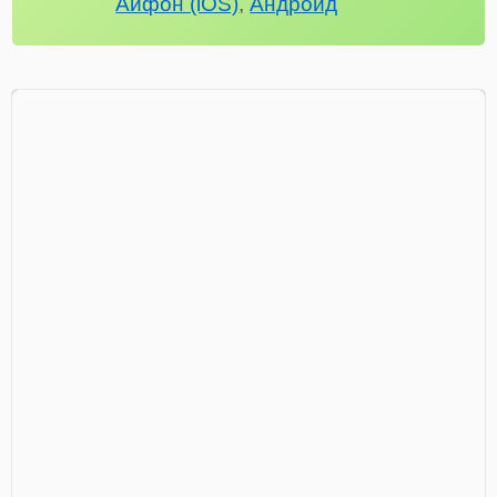
Айфон (iOS)
,
Андроид