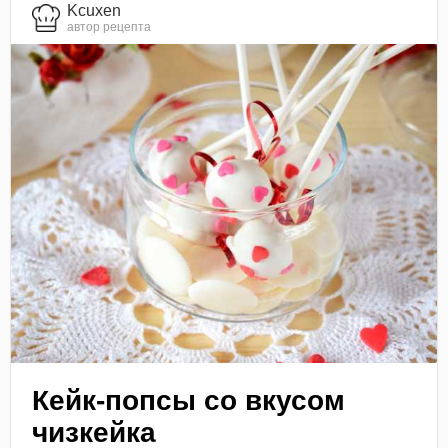
Kcuxen
автор рецепта
Кейк-попсы со вкусом
чизкейка