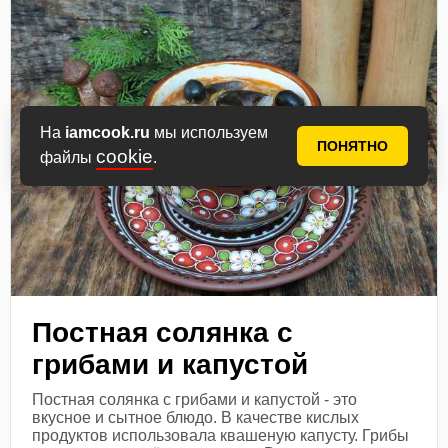
На
iamcook.ru
мы используем
ПОНЯТНО
cookie
файлы
.
Постная солянка с
грибами и капустой
Постная солянка с грибами и капустой - это
вкусное и сытное блюдо. В качестве кислых
продуктов использовала квашеную капусту. Грибы