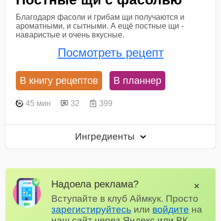
Благодаря фасоли и грибам щи получаются и
ароматными, и сытными. А ещё постные щи -
наваристые и очень вкусные.
Посмотреть рецепт
В книгу рецептов
В планнер
45 мин
32
399
Ингредиенты
Надоела реклама?
✕
Вступайте в клуб Аймкук. Просто
зарегистируйтесь
или
войдите
на
наш сайт через Яндекс или ВК.