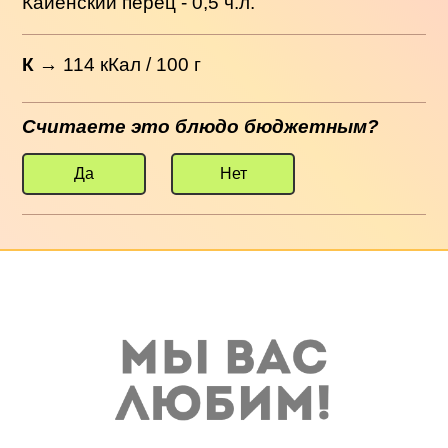
Кайенский перец - 0,5 ч.л.
К
→
114
кКал / 100 г
Считаете это блюдо бюджетным?
Да
Нет