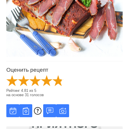
Оценить рецепт
Рейтинг
4.81
из
5
на основе
31
голосов