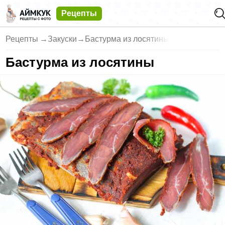
Рецепты
Рецепты
→
Закуски
→
Бастурма из лосятины
Бастурма из лосятины