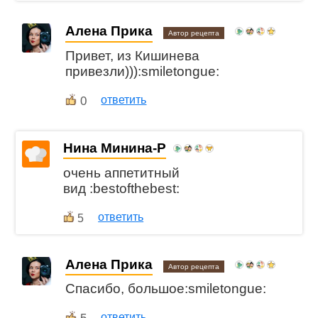
Алена Прика
Автор рецепта
Привет, из Кишинева
привезли))):smiletongue:
0
ответить
Нина Минина-Р
очень аппетитный
вид :bestofthebest:
ответить
5
Алена Прика
Автор рецепта
Спасибо, большое:smiletongue:
ответить