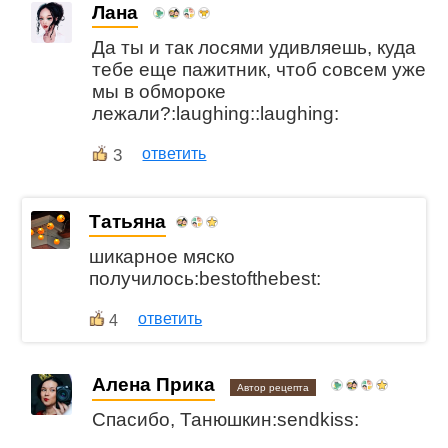
Лана
Да ты и так лосями удивляешь, куда
тебе еще пажитник, чтоб совсем уже
мы в обмороке
лежали?:laughing::laughing:
3
ответить
Татьяна
шикарное мяско
получилось:bestofthebest:
ответить
4
Алена Прика
Автор рецепта
Спасибо, Танюшкин:sendkiss: