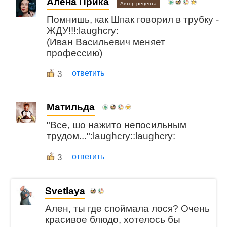
Алена Прика
Автор рецепта
Помнишь, как Шпак говорил в трубку -
ЖДУ!!!:laughcry:
(Иван Васильевич меняет
профессию)
3
ответить
Матильда
"Все, шо нажито непосильным
трудом...":laughcry::laughcry:
3
ответить
Svetlaya
Ален, ты где споймала лося? Очень
красивое блюдо, хотелось бы