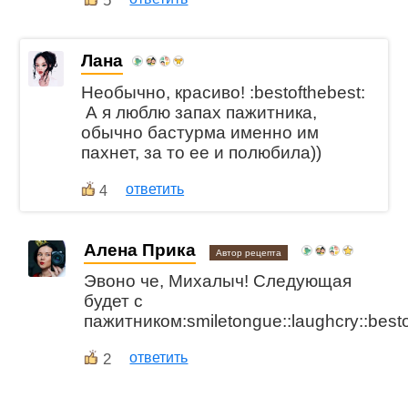
5
Лана
Необычно, красиво! :bestofthebest:
А я люблю запах пажитника,
обычно бастурма именно им
пахнет, за то ее и полюбила))
ответить
4
Алена Прика
Автор рецепта
Эвоно че, Михалыч! Следующая
будет с
пажитником:smiletongue::laughcry::besto
2
ответить