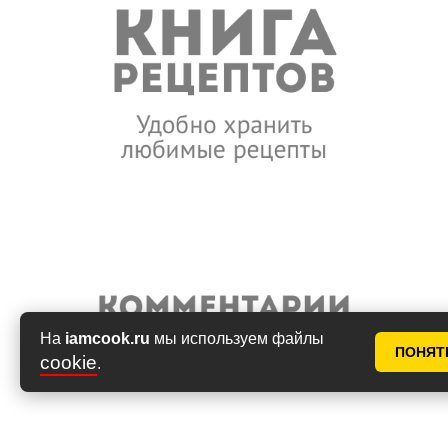
На
iamcook.ru
мы используем файлы
ПОНЯТ
cookie
.