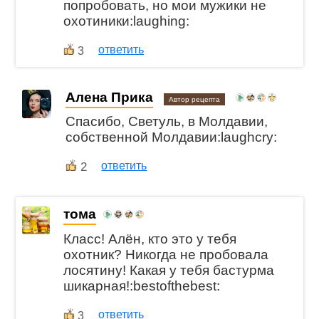
попробовать, но мои мужики не
охотиники:laughing:
ответить
3
Алена Прика
Автор рецепта
Спасибо, Светуль, в Молдавии,
собственной Молдавии:laughcry:
2
ответить
тома
Класс! Алён, кто это у тебя
охотник? Никогда не пробовала
лосятину! Какая у тебя бастурма
шикарная!:bestofthebest:
ответить
3