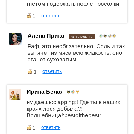
гнётом подержать после просолки
ответить
1
Алена Прика
Автор рецепта
Раф, это необязательно. Соль и так
вытянет из мяса всю жидкость, оно
станет суховатым.
1
ответить
Ирина Белая
ну даешь:clapping:! Где ты в наших
краях лося добыла?!
Волшебница!:bestofthebest:
ответить
1