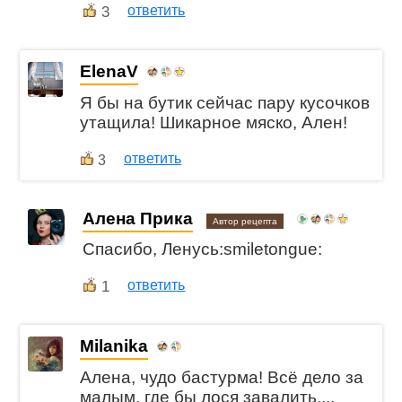
3
ответить
ElenaV
Я бы на бутик сейчас пару кусочков
утащила! Шикарное мяско, Ален!
ответить
3
Алена Прика
Автор рецепта
Спасибо, Ленусь:smiletongue:
1
ответить
Milanika
Алена, чудо бастурма! Всё дело за
малым, где бы лося завалить....