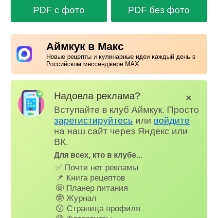
PDF с фото
PDF без фото
Аймкук в Макс
Новые рецепты и кулинарные идеи каждый день в
Российском мессенджере MAX
Надоела реклама?
✕
Вступайте в клуб Аймкук. Просто
зарегистируйтесь
или
войдите
на наш сайт через Яндекс или
ВК.
Для всех, кто в клубе...
✅ Почти нет рекламы
📌 Книга рецептов
🤩 Планер питания
🤓 Журнал
😗 Страница профиля