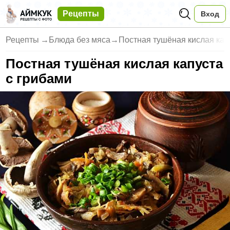
Рецепты
Вход
Рецепты
→
Блюда без мяса
→
Постная тушёная кислая кап
Постная тушёная кислая капуста
с грибами