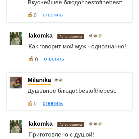
Вкуснейшее блюдо!:bestofthebest:
ответить
0
lakomka
Автор рецепта
Как говорит мой муж - однозначно!
0
ответить
Milanika
Душевное блюдо!:bestofthebest:
ответить
0
lakomka
Автор рецепта
Приготовлено с душой!