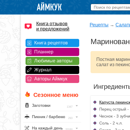
Книга отзывов
Рецепты
→
Салат
и предложений
Маринованн
Книга рецептов
Планнер
Постная марино
Любимые авторы
салат из пекин
Журнал
Авторы Аймкук
Ингредиент
Сезонное меню
Капуста пекинс
Заготовки
1347
Перец острый - 
Чеснок - 3 зубч
Пикник / барбекю
293
Соль - 2 ч.л.
На каждый день
Сахар - 2 ч.л.
20160