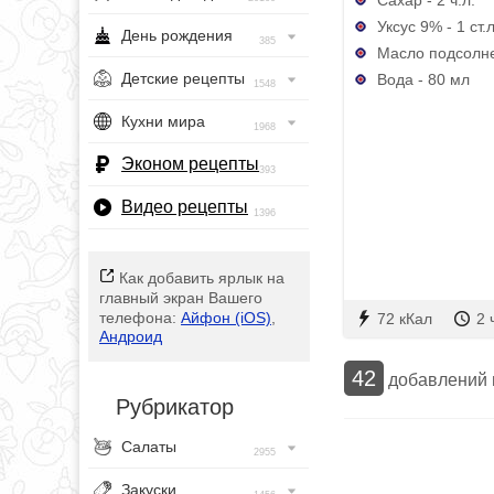
Уксус 9% - 1 ст.л
День рождения
385
Масло подсолне
Детские рецепты
Вода - 80 мл
1548
Кухни мира
1968
Эконом рецепты
393
Видео рецепты
1396
Как добавить ярлык на
главный экран Вашего
телефона:
Айфон (iOS)
,
72 кКал
2 
Андроид
42
добавлений
Рубрикатор
Салаты
2955
Закуски