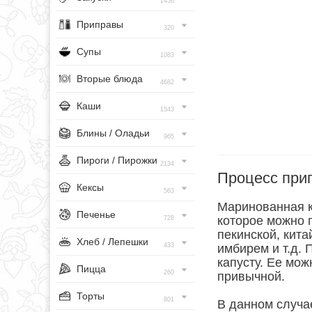
1456
Приправы
320
Супы
1083
Вторые блюда
4682
Каши
1543
Блины / Оладьи
965
Пироги / Пирожки
2134
Процесс при
Кексы
563
Маринованная ка
Печенье
которое можно г
728
пекинской, кита
Хлеб / Лепешки
433
имбирем и т.д.
капусту. Ее мож
Пицца
260
привычной.
Торты
801
В данном случае