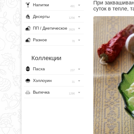
При заквашиван
Напитки
491
суток в тепле, 
Десерты
1256
ПП / Диетическое
3929
Разное
76
Коллекции
Пасха
237
Хэллоуин
31
Выпечка
1296