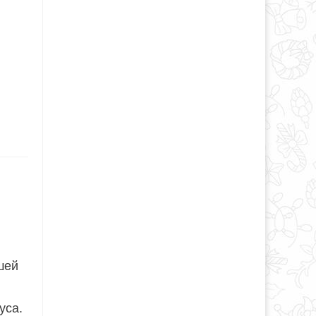
шей
уса.