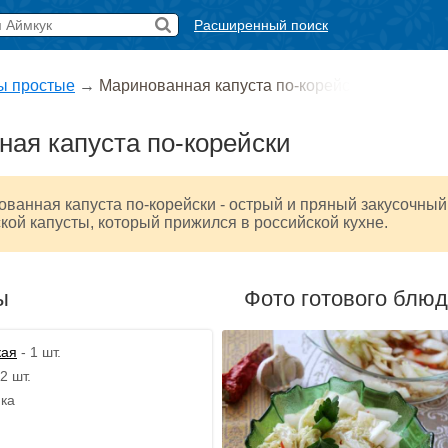
Расширенный поиск
ы простые
→
Маринованная капуста по-корейс
ая капуста по-корейски
ванная капуста по-корейски - острый и пряный закусочный
ской капусты, который прижился в российской кухне.
ы
Фото готового блю
кая
- 1 шт.
2 шт.
ика