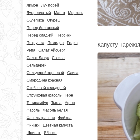
Лимон
Лук порей
Лук репчатый
Манго
Морковь
Облепиха
Огурец
Перец болгарский
Перец сладкий
Персики
Петрушка
Помидор
Редис
Капусту нарежьт
Репа
Салат Айсберг
Салат Латук
Свекла
Сельдерей
Сельдерей корневой
Слива
Смородина красная
Стеблевой сельдерей
Стручковая фасоль
Терн
Топинамбур
Тыква
Укроп
Фасоль
Фасоль белая
Фасоль красная
Фейхоа
Финики
Цветная капуста
Шпинат
Яблоко