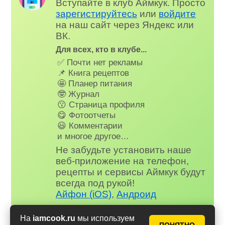
Вступайте в клуб Аймкук. Просто
зарегистируйтесь
или
войдите
на наш сайт через Яндекс или
ВК.
Для всех, кто в клубе...
✅ Почти нет рекламы
📌 Книга рецептов
🤩 Планер питания
🤓 Журнал
😗 Страница профиля
😋 Фотоотчеты
😃 Комментарии
и многое другое…
Не забудьте установить наше
веб-приложение на телефон,
рецепты и сервисы Аймкук будут
всегда под рукой!
Айфон (iOS)
,
Андроид
На
iamcook.ru
мы используем