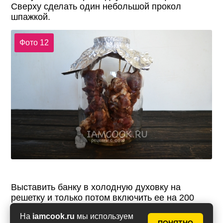
Сверху сделать один небольшой прокол
шпажкой.
Фото 12
Выставить банку в холодную духовку на
решетку и только потом включить ее на 200
градусов. Готовить шашлык в духовке в банке
На
iamcook.ru
мы используем
на шпажках ровно 1 час.