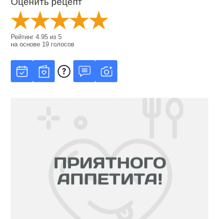
Оценить рецепт
Рейтинг
4.95
из
5
на основе
19
голосов