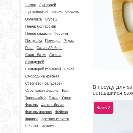
Лимон
Лук порей
Лук репчатый
Манго
Морковь
Облепиха
Огурец
Перец болгарский
Перец сладкий
Персики
Петрушка
Помидор
Редис
Репа
Салат Айсберг
Салат Латук
Свекла
Сельдерей
Сельдерей корневой
Слива
Смородина красная
Стеблевой сельдерей
В посуду для з
Стручковая фасоль
Терн
оставшийся сах
Топинамбур
Тыква
Укроп
Фасоль
Фасоль белая
Фото 3
Фасоль красная
Фейхоа
Финики
Цветная капуста
Шпинат
Яблоко