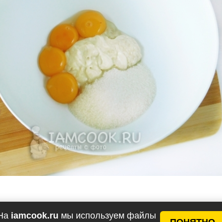
 на тёрке подмороженное сливочное масло и ещё р
На
iamcook.ru
мы используем файлы
м.
ПОНЯТНО