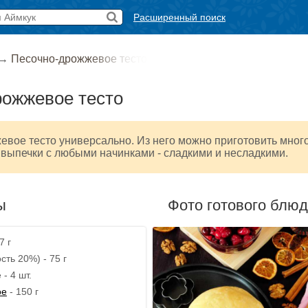
Расширенный поиск
→
Песочно-дрожжевое тесто
рожжевое тесто
вое тесто универсально. Из него можно приготовить мног
выпечки с любыми начинками - сладкими и несладкими.
ы
Фото готового блю
7 г
сть 20%) - 75 г
- 4 шт.
ое
- 150 г