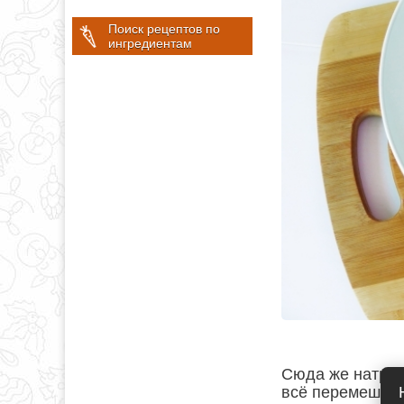
Поиск рецептов по
ингредиентам
Сюда же натрём
всё перемешае