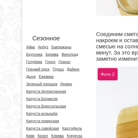
Соединим смета
Сезонное
накроем и остав
смесью на солн
Айва
Арбуз
Баклажаны
минут. За это в
Брусника
Брюква
Виноград
заметно изменит
Голубика
Горох
Гранат
Грецкий орех
Груша
Дайкон
Фото 2
Дыня
Ежевика
Зеленый горошек
Инжир
Капуста белокочанная
Капуста Брокколи
Капуста Брюссельская
Капуста кольраби
Капуста пекинская
Капуста савойская
Картофель
Киви
Кизил
Клюква
Кукуруза