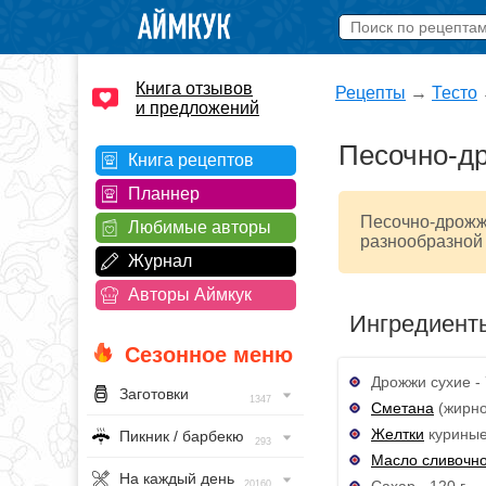
Книга отзывов
Рецепты
→
Тесто
и предложений
Песочно-д
Книга рецептов
Планнер
Песочно-дрожже
Любимые авторы
разнообразной 
Журнал
Авторы Аймкук
Ингредиент
Сезонное меню
Дрожжи сухие - 
Заготовки
1347
Сметана
(жирно
Желтки
куриные 
Пикник / барбекю
293
Масло сливочн
На каждый день
Сахар - 120 г
20160