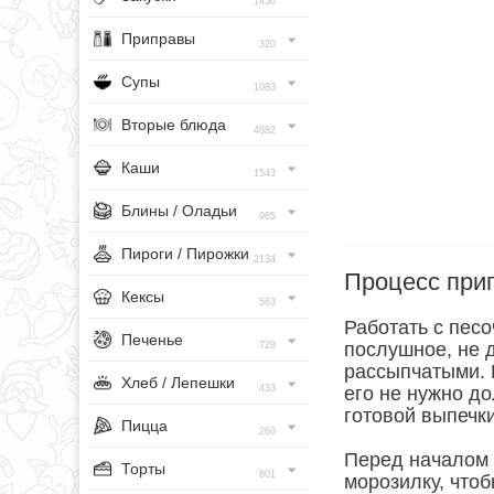
1456
Приправы
320
Супы
1083
Вторые блюда
4682
Каши
1543
Блины / Оладьи
965
Пироги / Пирожки
2134
Процесс при
Кексы
563
Работать с пес
Печенье
послушное, не 
728
рассыпчатыми. Н
Хлеб / Лепешки
433
его не нужно до
готовой выпечки
Пицца
260
Перед началом 
Торты
801
морозилку, чтоб