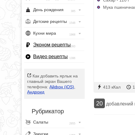
Мука пшеничная
День рождения
385
Детские рецепты
1548
Кухни мира
1968
Эконом рецепты
393
Видео рецепты
1396
Как добавить ярлык на
главный экран Вашего
телефона:
Айфон (iOS)
,
413 кКал
1
Андроид
20
добавлений
Рубрикатор
Салаты
2955
Закуски