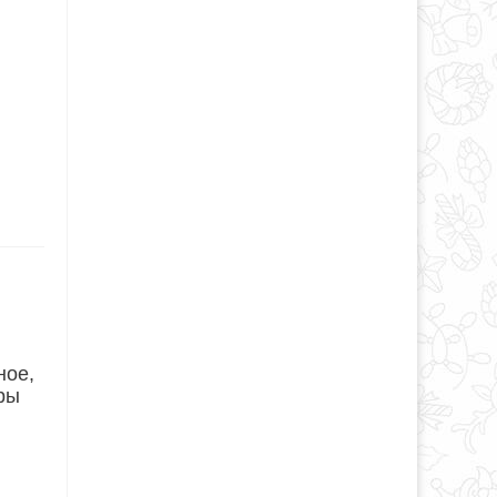
ное,
уры