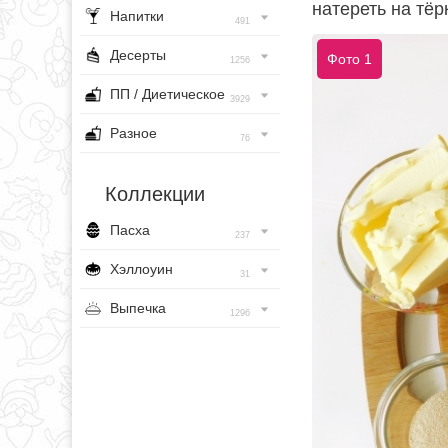
натереть на тёр
Напитки
491
Десерты
Фото 1
1256
ПП / Диетическое
3929
Разное
76
Коллекции
Пасха
237
Хэллоуин
31
Выпечка
1296