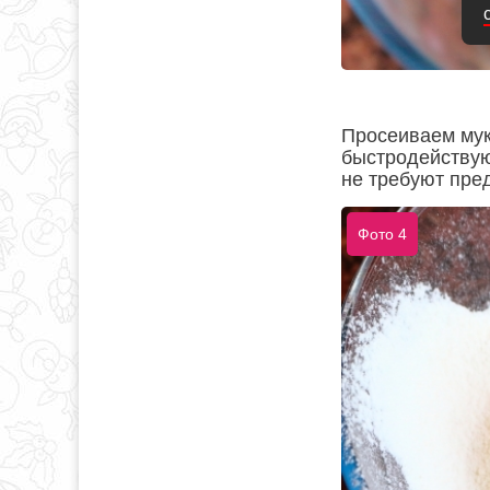
Просеиваем мук
быстродействую
не требуют пре
Фото 4