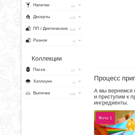
Напитки
491
Десерты
1256
ПП / Диетическое
3929
Разное
76
Коллекции
Пасха
237
Процесс при
Хэллоуин
31
А мы вернемся 
Выпечка
1296
и приступим к 
ингредиенты.
Фото 1