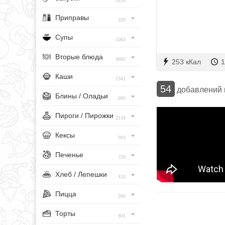
1456
Приправы
320
Супы
1083
Вторые блюда
4682
253 кКал
1
Каши
1543
54
добавлений
Блины / Оладьи
965
Пироги / Пирожки
2134
Кексы
563
Печенье
728
Хлеб / Лепешки
433
Пицца
260
Торты
801