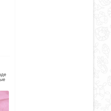
оде
мые