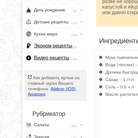
разве не хорош
капустой и яйц
День рождения
385
или давно откр
Детские рецепты
1548
Кухни мира
1968
Ингредиент
Эконом рецепты
393
Мука пшеничная
Видео рецепты
1396
Вода (тёплая) –
Дрожжи быстрод
Как добавить ярлык на
Сахар – 1 ст.л.
главный экран Вашего
Соль – 0,5 ч.л.
телефона:
Айфон (iOS)
,
Андроид
Масло раститель
Рубрикатор
Салаты
2955
Закуски