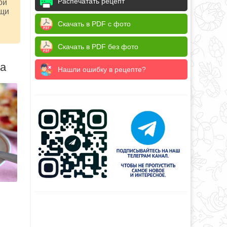
Распечатать рецепт
ой
ощи
Скачать в PDF с фото
Скачать в PDF без фото
да
Нашли ошибку в рецепте?