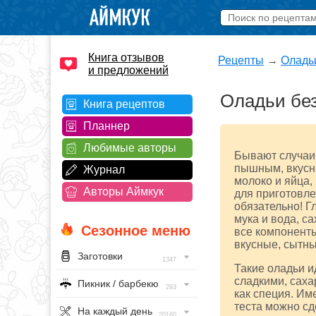
Книга отзывов
Рецепты
→
Оладь
и предложений
Оладьи без
Книга рецептов
Планнер
Любимые авторы
Бывают случаи,
пышным, вкусны
Журнал
молоко и яйца,
Авторы Аймкук
для приготовле
обязательно! Г
мука и вода, са
Сезонное меню
все компоненты
вкусные, сытны
Заготовки
1347
Такие оладьи и
сладкими, саха
Пикник / барбекю
293
как специя. Им
теста можно сд
На каждый день
20160