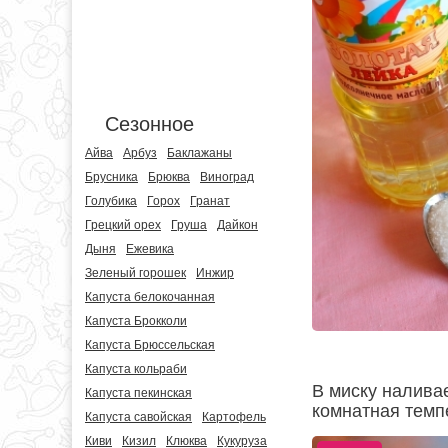
Сезонное
Айва
Арбуз
Баклажаны
Брусника
Брюква
Виноград
Голубика
Горох
Гранат
Грецкий орех
Груша
Дайкон
Дыня
Ежевика
Зеленый горошек
Инжир
Капуста белокочанная
Капуста Брокколи
Капуста Брюссельская
Капуста кольраби
В миску налива
Капуста пекинская
комнатная темпе
Капуста савойская
Картофель
Киви
Кизил
Клюква
Кукуруза