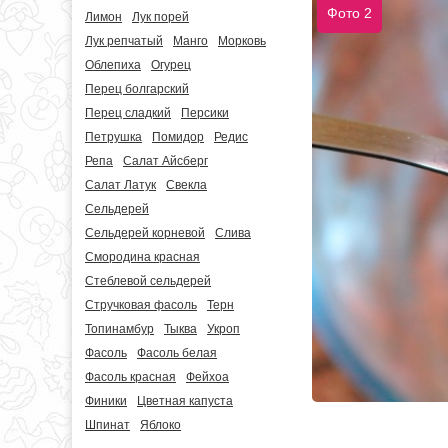
Фото 2
Лимон
Лук порей
Лук репчатый
Манго
Морковь
Облепиха
Огурец
Перец болгарский
Перец сладкий
Персики
Петрушка
Помидор
Редис
Репа
Салат Айсберг
Салат Латук
Свекла
Сельдерей
Сельдерей корневой
Слива
Смородина красная
Стеблевой сельдерей
Стручковая фасоль
Терн
Топинамбур
Тыква
Укроп
Фасоль
Фасоль белая
Фасоль красная
Фейхоа
Финики
Цветная капуста
Шпинат
Яблоко