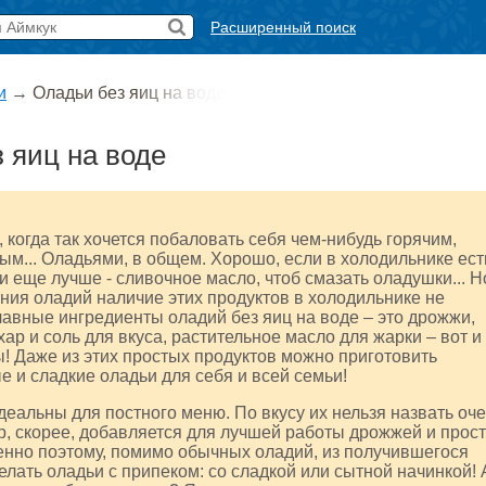
Расширенный поиск
и
→
Оладьи без яиц на воде
 яиц на воде
 когда так хочется побаловать себя чем-нибудь горячим,
м... Оладьями, в общем. Хорошо, если в холодильнике ест
 и еще лучше - сливочное масло, чтоб смазать оладушки... Н
ния оладий наличие этих продуктов в холодильнике не
лавные ингредиенты оладий без яиц на воде – это дрожжи,
хар и соль для вкуса, растительное масло для жарки – вот и
! Даже из этих простых продуктов можно приготовить
е и сладкие оладьи для себя и всей семьи!
деальны для постного меню. По вкусу их нельзя назвать оч
р, скорее, добавляется для лучшей работы дрожжей и прос
енно поэтому, помимо обычных оладий, из получившегося
елать оладьи с припеком: со сладкой или сытной начинкой! 