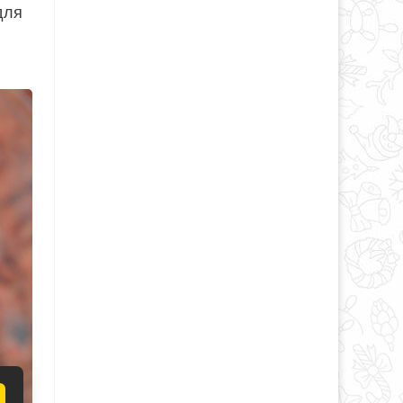
для
и