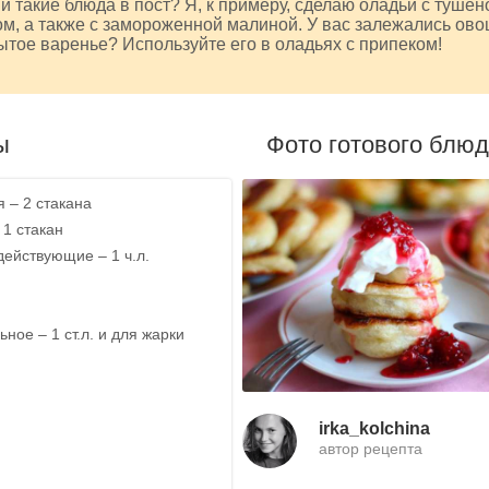
и такие блюда в пост? Я, к примеру, сделаю оладьи с тушен
ом, а также с замороженной малиной. У вас залежались ов
ытое варенье? Используйте его в оладьях с припеком!
ы
Фото готового блю
 – 2 стакана
 1 стакан
ействующие – 1 ч.л.
ное – 1 ст.л. и для жарки
irka_kolchina
автор рецепта