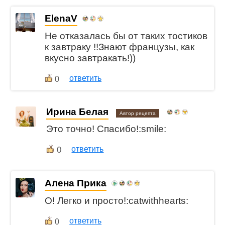
ElenaV
Не отказалась бы от таких тостиков
к завтраку !!Знают французы, как
вкусно завтракать!))
ответить
0
Ирина Белая
Автор рецепта
Это точно! Спасибо!:smile:
0
ответить
Алена Прика
О! Легко и просто!:catwithhearts:
ответить
0