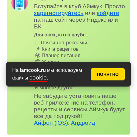
Вступайте в клуб Аймкук. Просто
зарегистируйтесь
или
войдите
на наш сайт через Яндекс или
ВК.
Для всех, кто в клубе...
✅ Почти нет рекламы
📌 Книга рецептов
🤩 Планер питания
🤓 Журнал
😗 Страница профиля
На
iamcook.ru
мы используем
😋 Фотоотчеты
ПОНЯТНО
cookie
файлы
.
😃 Комментарии
и многое другое…
Не забудьте установить наше
веб-приложение на телефон,
рецепты и сервисы Аймкук будут
всегда под рукой!
Айфон (iOS)
,
Андроид