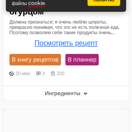
яйцом, шпротами и
ПОНЯТНО
cookie
файлы
.
огурцом
Должна признаться: я очень люблю шпроты,
прекрасно понимая, что это не есть полезная еда.
Поэтому позволяю себе такие продукты очень...
Посмотреть рецепт
В книгу рецептов
В планнер
20 мин
3
200
Ингредиенты