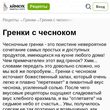
Рецепты
Вход
Рецепты
→
Гренки
→
Гренки с чесноком
Гренки с чесноком
Чесночные гренки - это поистине невероятное
сочетание самых простых и доступных
продуктов, имеющихся на кухне любого дома!
Чем примечателен этот вид гренок? Хмм...
словами передать это довольно сложно, но
мы всё же попробуем... Гренки с чесноком
источают божественный запах, который очень
легко и плавно "перетекает" в пикантный вкус
чеснока, усиленный солью. После чего
вкусовые рецепторы ощущают сладковатый
вкус хлебного крахмала, и вы "отлетаете" на
седьмое небо от счастья... Увы, получилось
совсем не так поэтично и возвышенно, как