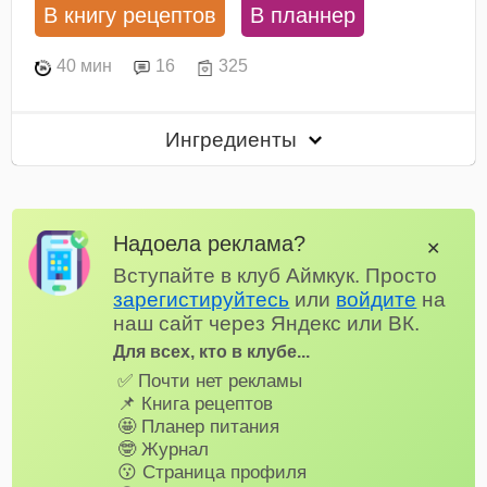
В книгу рецептов
В планнер
40 мин
16
325
Ингредиенты
Надоела реклама?
✕
Вступайте в клуб Аймкук. Просто
зарегистируйтесь
или
войдите
на
наш сайт через Яндекс или ВК.
Для всех, кто в клубе...
✅ Почти нет рекламы
📌 Книга рецептов
🤩 Планер питания
🤓 Журнал
😗 Страница профиля