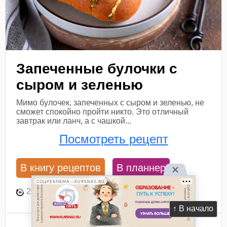
Запеченные булочки с
сыром и зеленью
Мимо булочек, запеченных с сыром и зеленью, не
сможет спокойно пройти никто. Это отличный
завтрак или ланч, а с чашкой...
Посмотреть рецепт
В книгу рецептов
В планнер
СОЦРЕКЛАМА • KURSNA5.RU
20 мин
6
31
↑ В начало
Ингредиенты