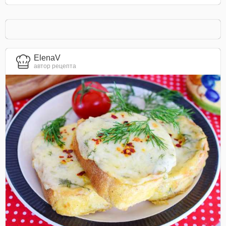
ElenaV
автор рецепта