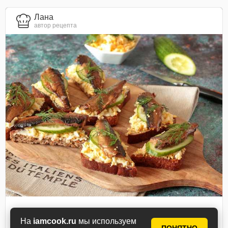
Лана
автор рецепта
Чесночные гренки с
На
iamcook.ru
мы используем