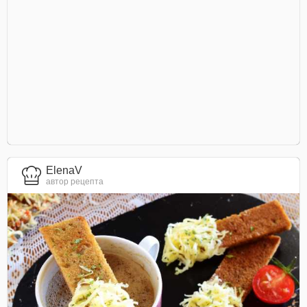
ElenaV
автор рецепта