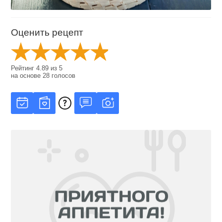
Оценить рецепт
Рейтинг
4.89
из
5
на основе
28
голосов