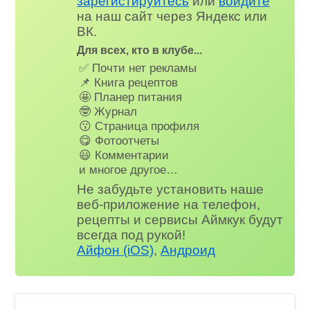
зарегистируйтесь
или
войдите
на наш сайт через Яндекс или
ВК.
Для всех, кто в клубе...
✅ Почти нет рекламы
📌 Книга рецептов
🤩 Планер питания
🤓 Журнал
😗 Страница профиля
😋 Фотоотчеты
😃 Комментарии
и многое другое…
Не забудьте установить наше
веб-приложение на телефон,
рецепты и сервисы Аймкук будут
всегда под рукой!
Айфон (iOS)
,
Андроид