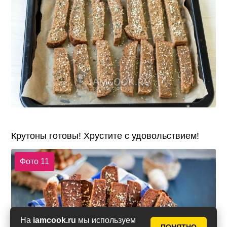
Крутоны готовы! Хрустите с удовольствием!
Фото 11
На
iamcook.ru
мы используем