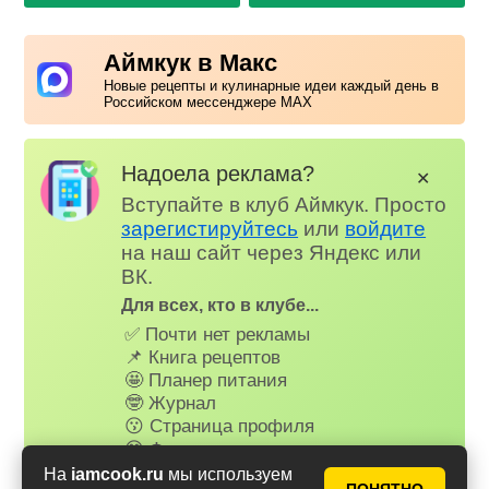
Аймкук в Макс
Новые рецепты и кулинарные идеи каждый день в
Российском мессенджере MAX
Надоела реклама?
✕
Вступайте в клуб Аймкук. Просто
зарегистируйтесь
или
войдите
на наш сайт через Яндекс или
ВК.
Для всех, кто в клубе...
✅ Почти нет рекламы
📌 Книга рецептов
🤩 Планер питания
🤓 Журнал
😗 Страница профиля
😋 Фотоотчеты
😃 Комментарии
На
iamcook.ru
мы используем