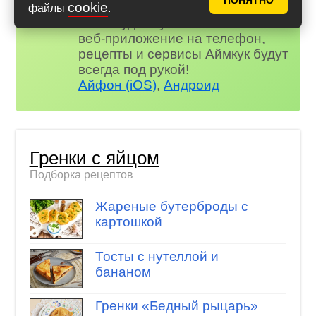
ПОНЯТНО
и многое другое…
cookie
файлы
.
Не забудьте установить наше
веб-приложение на телефон,
рецепты и сервисы Аймкук будут
всегда под рукой!
Айфон (iOS)
,
Андроид
Гренки с яйцом
Подборка рецептов
Жареные бутерброды с
картошкой
Тосты с нутеллой и
бананом
Гренки «Бедный рыцарь»