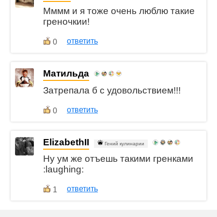
Мммм и я тоже очень люблю такие
греночкии!
ответить
0
Матильда
Затрепала б с удовольствием!!!
ответить
0
ElizabethII
Гений кулинарии
Ну ум же отъешь такими гренками
:laughing:
ответить
1