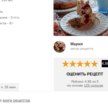
ть
ное - 3 ст.л.
ста - 8 г
Мария
автор рецепта
4.8
ОЦЕНИТЬ РЕЦЕПТ
Рейтинг
4.86
из
5
на основе
125
голосов
 ч. 35 мин.
 в
книги рецептов