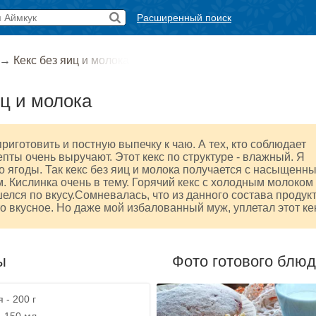
Расширенный поиск
→
Кекс без яиц и молока
иц и молока
риготовить и постную выпечку к чаю. А тех, кто соблюдает
епты очень выручают. Этот кекс по структуре - влажный. Я
 ягоды. Так кекс без яиц и молока получается с насыщенн
. Кислинка очень в тему. Горячий кекс с холодным молоком
елся по вкусу.Сомневалась, что из данного состава продук
то вкусное. Но даже мой избалованный муж, уплетал этот ке
ы
Фото готового блю
 - 200 г
- 150 мл