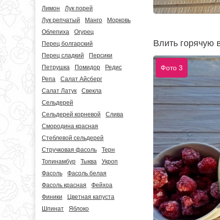
Лимон
Лук порей
Лук репчатый
Манго
Морковь
Облепиха
Огурец
Влить горячую 
Перец болгарский
Перец сладкий
Персики
Фото 3
Петрушка
Помидор
Редис
Репа
Салат Айсберг
Салат Латук
Свекла
Сельдерей
Сельдерей корневой
Слива
Смородина красная
Стеблевой сельдерей
Стручковая фасоль
Терн
Топинамбур
Тыква
Укроп
Фасоль
Фасоль белая
Фасоль красная
Фейхоа
Финики
Цветная капуста
Шпинат
Яблоко