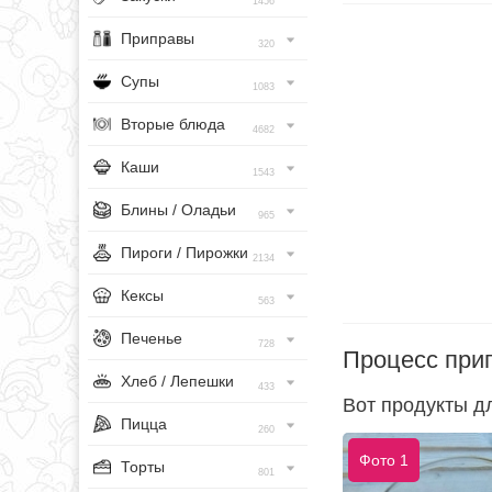
1456
Приправы
320
Супы
1083
Вторые блюда
4682
Каши
1543
Блины / Оладьи
965
Пироги / Пирожки
2134
Кексы
563
Печенье
728
Процесс при
Хлеб / Лепешки
433
Вот продукты дл
Пицца
260
Фото 1
Торты
801