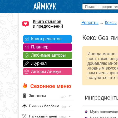
Книга отзывов
Рецепты
→
Кексы
и предложений
Кекс без я
Книга рецептов
Планнер
Иногда можно п
Любимые авторы
пост, такие рец
Журнал
добавляю много
ягодным вкусом
Авторы Аймкук
нам очень приш
получится что-
Сезонное меню
Заготовки
Ингредиент
1347
Пикник / барбекю
293
Мука пшеничная
На каждый день
Вода (горячая) 
20160