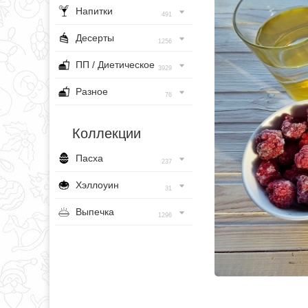
Напитки
491
Десерты
1256
ПП / Диетическое
3929
Разное
76
Коллекции
Пасха
237
Хэллоуин
31
Выпечка
1296