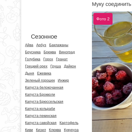
Муку соединить
Фото 2
Сезонное
Айва
Арбуз
Баклажаны
Брусника
Брюква
Виноград
Голубика
Горох
Гранат
Грецкий орех
Груша
Дайкон
Дыня
Ежевика
Зеленый горошек
Инжир
Капуста белокочанная
Капуста Брокколи
Капуста Брюссельская
Капуста кольраби
Капуста пекинская
Капуста савойская
Картофель
Киви
Кизил
Клюква
Кукуруза