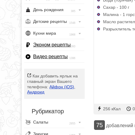
Сахар - 100 г
День рождения
385
Малина - 1 горс
Детские рецепты
Масло раститель
1548
Разрыхлитель те
Кухни мира
1968
Эконом рецепты
393
Видео рецепты
1396
Как добавить ярлык на
главный экран Вашего
телефона:
Айфон (iOS)
,
Андроид
256 кКал
0
Рубрикатор
Салаты
75
2955
добавлений
Закуски