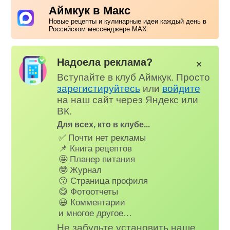
Аймкук в Макс
Новые рецепты и кулинарные идеи каждый день в
Российском мессенджере MAX
Надоела реклама?
✕
Вступайте в клуб Аймкук. Просто
зарегистируйтесь
или
войдите
на наш сайт через Яндекс или
ВК.
Для всех, кто в клубе...
✅ Почти нет рекламы
📌 Книга рецептов
🤩 Планер питания
🤓 Журнал
😗 Страница профиля
😋 Фотоотчеты
😃 Комментарии
и многое другое…
Не забудьте установить наше