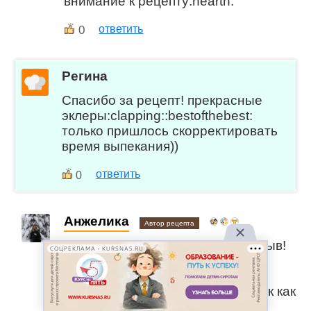
внимание к рецепту:hearth:
0
ответить
Регина
Спасибо за рецепт! прекрасные
эклеры:clapping::bestofthebest:
только пришлось скорректировать
время выпекания))
ответить
0
Анжелика
Автор рецепта
Регина, большое спасибо за отзыв!
СОЦРЕКЛАМА • KURSNA5.RU
Рада что эклеры
понравились:okhand:Время
выпекания может отличаться, так как
духовки у всех разные.