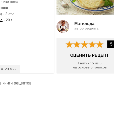
ончике ножа
акана
 - 2 ст.л.
ое
- 20 г
Матильда
автор рецепта
5
ОЦЕНИТЬ РЕЦЕПТ
Рейтинг
5
из
5
на основе
5
голосов
 ч. 20 мин.
 в
книги рецептов