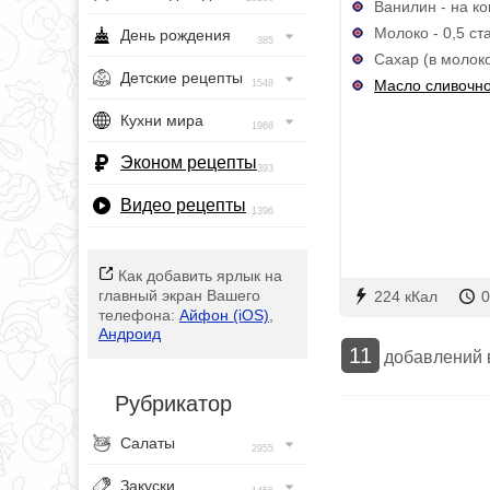
Ванилин - на к
Молоко - 0,5 ст
День рождения
385
Сахар (в молоко)
Детские рецепты
Масло сливочн
1548
Кухни мира
1968
Эконом рецепты
393
Видео рецепты
1396
Как добавить ярлык на
главный экран Вашего
224 кКал
0
телефона:
Айфон (iOS)
,
Андроид
11
добавлений
Рубрикатор
Салаты
2955
Закуски