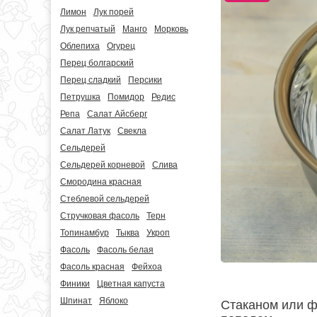
Лимон
Лук порей
Лук репчатый
Манго
Морковь
Облепиха
Огурец
Перец болгарский
Перец сладкий
Персики
Петрушка
Помидор
Редис
Репа
Салат Айсберг
Салат Латук
Свекла
Сельдерей
Сельдерей корневой
Слива
Смородина красная
Стеблевой сельдерей
Стручковая фасоль
Терн
Топинамбур
Тыква
Укроп
Фасоль
Фасоль белая
Фасоль красная
Фейхоа
Финики
Цветная капуста
Шпинат
Яблоко
Стаканом или ф