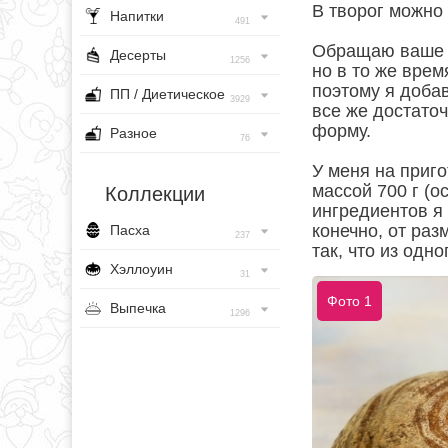
В творог можно
Напитки
491
Обращаю ваше в
Десерты
1256
но в то же врем
поэтому я добав
ПП / Диетическое
3929
все же достато
форму.
Разное
76
У меня на приг
массой 700 г (о
Коллекции
ингредиентов я 
конечно, от ра
Пасха
237
так, что из одно
Хэллоуин
31
Фото 1
Выпечка
1296