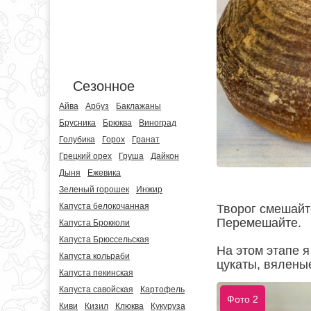
Сезонное
Айва
Арбуз
Баклажаны
Брусника
Брюква
Виноград
Голубика
Горох
Гранат
Грецкий орех
Груша
Дайкон
Дыня
Ежевика
Зеленый горошек
Инжир
Капуста белокочанная
Творог смешайт
Перемешайте.
Капуста Брокколи
Капуста Брюссельская
На этом этапе 
Капуста кольраби
цукаты, вялены
Капуста пекинская
Капуста савойская
Картофель
Фото 2
Киви
Кизил
Клюква
Кукуруза