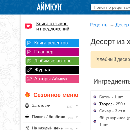
Книга отзывов
Рецепты
→
Десер
и предложений
Десерт из 
Книга рецептов
Планнер
Хлебный десерт
Любимые авторы
Журнал
Авторы Аймкук
Ингредиент
Сезонное меню
Батон - 1 шт.
Творог
- 250 г
Заготовки
1347
Сахар - 3 ст.л.
Пикник / барбекю
Яйцо куриное (р
293
1 шт.
На каждый день
20160