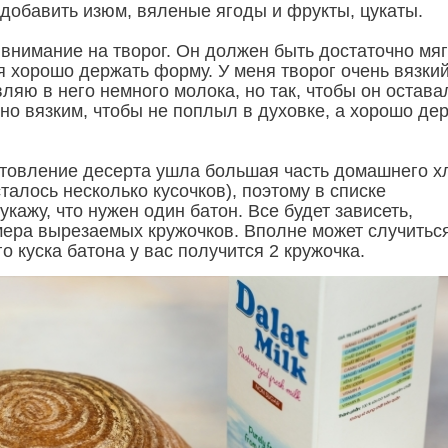
 добавить изюм, вяленые ягоды и фрукты, цукаты.
нимание на творог. Он должен быть достаточно мяг
я хорошо держать форму. У меня творог очень вязкий
ляю в него немного молока, но так, чтобы он остава
чно вязким, чтобы не поплыл в духовке, а хорошо де
отовление десерта ушла большая часть домашнего х
сталось несколько кусочков), поэтому в списке
укажу, что нужен один батон. Все будет зависеть,
змера вырезаемых кружочков. Вполне может случитьс
го куска батона у вас получится 2 кружочка.