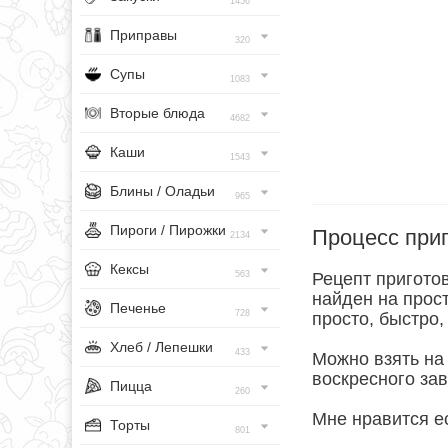
1456
Приправы
320
Супы
1083
Вторые блюда
4682
Каши
1543
Блины / Оладьи
965
Пироги / Пирожки
Процесс при
2134
Кексы
563
Рецепт пригото
найден на прост
Печенье
728
просто, быстро,
Хлеб / Лепешки
433
Можно взять на 
воскресного зав
Пицца
260
Мне нравится ес
Торты
801