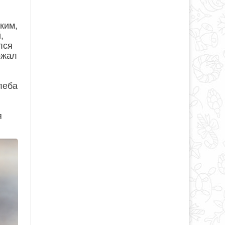
ким,
,
лся
ржал
леба
я