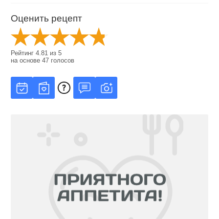
Оценить рецепт
Рейтинг
4.81
из
5
на основе
47
голосов