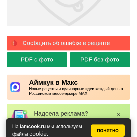
Сообщить об ошибке в рецепте
PDF с фото
PDF без фото
Аймкук в Макс
Новые рецепты и кулинарные идеи каждый день в
Российском мессенджере MAX
Надоела реклама?
✕
Вступайте в клуб Аймкук. Просто
На
iamcook.ru
мы используем
зарегистируйтесь
или
войдите
ПОНЯТНО
cookie
файлы
.
на наш сайт через Яндекс или