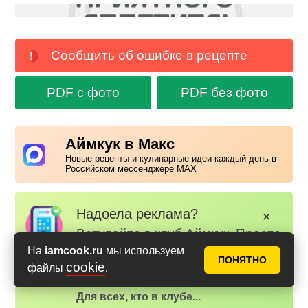
Сообщить об ошибке в рецепте
PDF с фото
PDF без фото
Аймкук в Макс
Новые рецепты и кулинарные идеи каждый день в
Российском мессенджере MAX
Надоела реклама?
✕
Вступайте в клуб Аймкук. Просто
зарегистируйтесь
или
войдите
На
iamcook.ru
мы используем
ПОНЯТНО
на наш сайт через Яндекс или
cookie
файлы
.
ВК.
Для всех, кто в клубе...