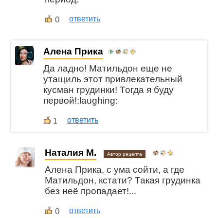
0
ответить
Алена Прика
Да ладно! Матильдон еще не
утащиль этот привлекательный
кусман грудинки! Тогда я буду
первой!:laughing:
ответить
1
Наталия М.
Автор рецепта
Алена Прика, с ума сойти, а где
Матильдон, кстати? Такая грудинка
без неё пропадает!...
0
ответить