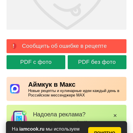
Сообщить об ошибке в рецепте
PDF с фото
PDF без фото
Аймкук в Макс
Новые рецепты и кулинарные идеи каждый день в
Российском мессенджере MAX
Надоела реклама?
✕
Вступайте в клуб Аймкук. Просто
зарегистируйтесь
или
войдите
На
iamcook.ru
мы используем