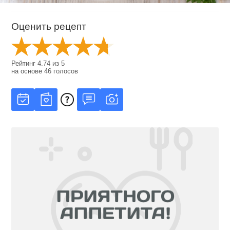
Оценить рецепт
Рейтинг
4.74
из
5
на основе
46
голосов