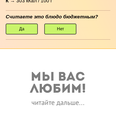
К
→
303
кКал / 100 г
Считаете это блюдо бюджетным?
Да
Нет