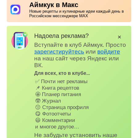
Аймкук в Макс
Новые рецепты и кулинарные идеи каждый день в
Российском мессенджере MAX
Надоела реклама?
✕
Вступайте в клуб Аймкук. Просто
зарегистируйтесь
или
войдите
на наш сайт через Яндекс или
ВК.
Для всех, кто в клубе...
✅ Почти нет рекламы
📌 Книга рецептов
🤩 Планер питания
🤓 Журнал
😗 Страница профиля
😋 Фотоотчеты
😃 Комментарии
и многое другое…
Не забудьте установить наше