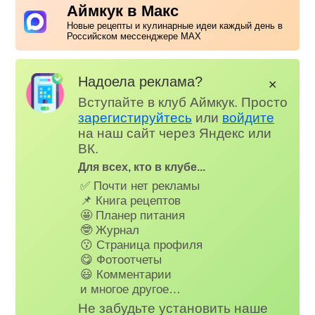
Аймкук в Макс
Новые рецепты и кулинарные идеи каждый день в
Российском мессенджере MAX
Надоела реклама?
✕
Вступайте в клуб Аймкук. Просто
зарегистируйтесь
или
войдите
на наш сайт через Яндекс или
ВК.
Для всех, кто в клубе...
✅ Почти нет рекламы
📌 Книга рецептов
🤩 Планер питания
🤓 Журнал
😗 Страница профиля
😋 Фотоотчеты
😃 Комментарии
и многое другое…
Не забудьте установить наше