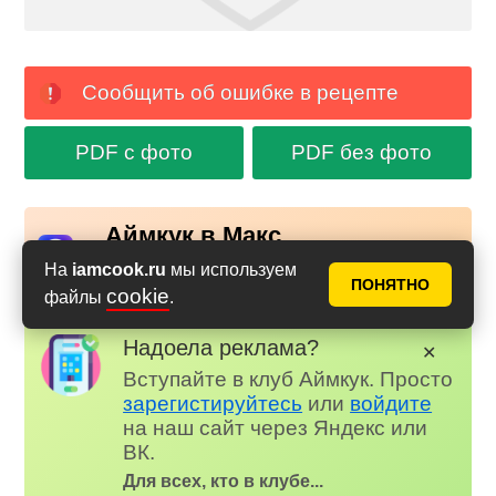
Сообщить об ошибке в рецепте
PDF с фото
PDF без фото
Аймкук в Макс
Новые рецепты и кулинарные идеи каждый день в
На
iamcook.ru
мы используем
Российском мессенджере MAX
ПОНЯТНО
cookie
файлы
.
Надоела реклама?
✕
Вступайте в клуб Аймкук. Просто
зарегистируйтесь
или
войдите
на наш сайт через Яндекс или
ВК.
Для всех, кто в клубе...