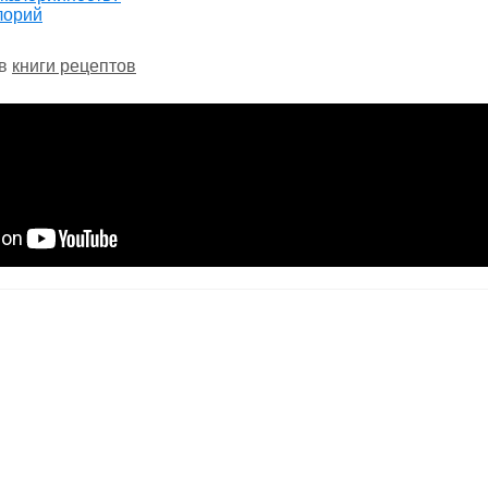
лорий
 в
книги рецептов