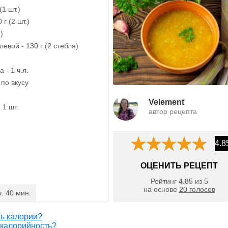
(1 шт.)
 г (2 шт.)
.)
евой - 130 г (2 стебля)
 - 1 ч.л.
по вкусу
Velement
 1 шт.
автор рецепта
4.8
ОЦЕНИТЬ РЕЦЕПТ
Рейтинг
4.85
из
5
на основе
20
голосов
ч. 40 мин.
ть калории?
 калорийность?