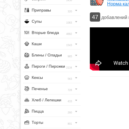
1456
Норма ка
Приправы
320
47
добавлений
Супы
1083
Вторые блюда
4682
Каши
1543
Блины / Оладьи
965
Пироги / Пирожки
2134
Кексы
563
Печенье
728
Хлеб / Лепешки
433
Пицца
260
Торты
801