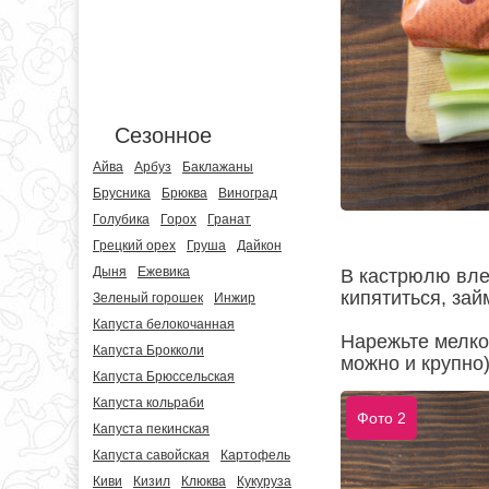
Сезонное
Айва
Арбуз
Баклажаны
Брусника
Брюква
Виноград
Голубика
Горох
Гранат
Грецкий орех
Груша
Дайкон
Дыня
Ежевика
В кастрюлю влей
кипятиться, за
Зеленый горошек
Инжир
Капуста белокочанная
Нарежьте мелко 
Капуста Брокколи
можно и крупно)
Капуста Брюссельская
Капуста кольраби
Фото 2
Капуста пекинская
Капуста савойская
Картофель
Киви
Кизил
Клюква
Кукуруза