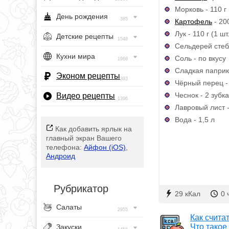
Морковь - 110 г 
День рождения
385
Картофель
- 200
Лук - 110 г (1 шт
Детские рецепты
1548
Сельдерей стебл
Кухни мира
Соль - по вкусу
1968
Сладкая паприка
Эконом рецепты
393
Чёрный перец - 
Чеснок - 2 зубка
Видео рецепты
1396
Лавровый лист -
Вода - 1,5 л
Как добавить ярлык на
главный экран Вашего
телефона:
Айфон (iOS)
,
Андроид
Рубрикатор
29 кКал
0 
Салаты
2955
Как счита
Что такое
Закуски