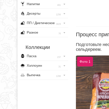
Напитки
491
Десерты
1256
ПП / Диетическое
3929
Разное
Процесс при
76
Подготовьте не
Коллекции
сельдереем.
Пасха
237
Фото 1
Хэллоуин
31
Выпечка
1296