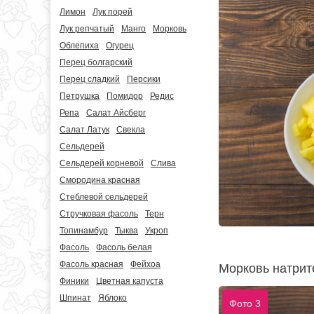
Лимон
Лук порей
Лук репчатый
Манго
Морковь
Облепиха
Огурец
Перец болгарский
Перец сладкий
Персики
Петрушка
Помидор
Редис
Репа
Салат Айсберг
Салат Латук
Свекла
Сельдерей
Сельдерей корневой
Слива
Смородина красная
Стеблевой сельдерей
Стручковая фасоль
Терн
Топинамбур
Тыква
Укроп
Фасоль
Фасоль белая
Фасоль красная
Фейхоа
Морковь натрит
Финики
Цветная капуста
Шпинат
Яблоко
Фото 3