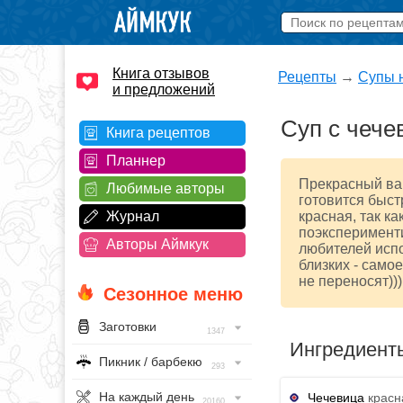
Книга отзывов
Рецепты
→
Супы 
и предложений
Суп с чече
Книга рецептов
Планнер
Прекрасный вар
Любимые авторы
готовится быст
Журнал
красная, так к
поэксперименти
Авторы Аймкук
любителей испо
близких - самое
не переносят)))
Сезонное меню
Заготовки
1347
Ингредиент
Пикник / барбекю
293
На каждый день
Чечевица
красна
20160