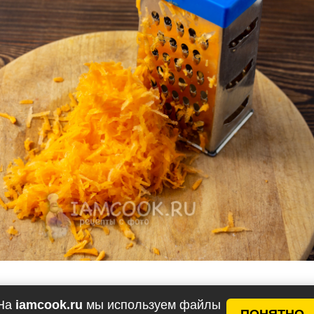
оду всыпьте чечевицу, размешайте (чтобы она не
На
iamcook.ru
мы используем файлы
ПОНЯТНО