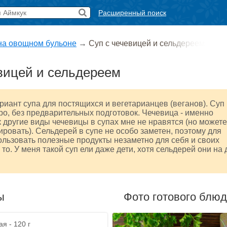
Расширенный поиск
на овощном бульоне
→
Суп с чечевицей и сельдереем
вицей и сельдереем
иант супа для постящихся и вегетарианцев (веганов). Суп
ро, без предварительных подготовок. Чечевица - именно
ак другие виды чечевицы в супах мне не нравятся (но можете
ровать). Сельдерей в супе не особо заметен, поэтому для
льзовать полезные продукты незаметно для себя и своих
 то. У меня такой суп ели даже дети, хотя сельдерей они на 
ы
Фото готового блю
я - 120 г