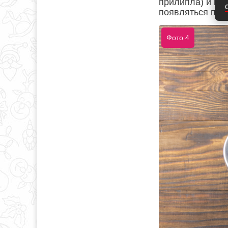
прилипла) и вар
появляться пенк
Фото 4