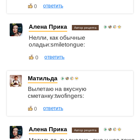
ответить
0
Алена Прика
Автор рецепта
Нелли, как обычные
оладьи:smiletongue:
0
ответить
Матильда
Вылетаю на вкусную
сметанку:twofingers:
ответить
0
Алена Прика
Автор рецепта