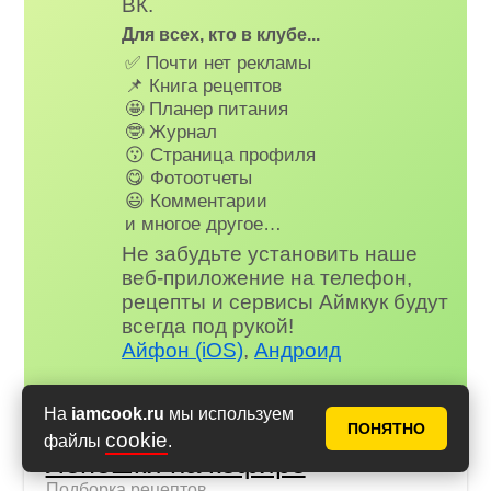
ВК.
Для всех, кто в клубе...
✅ Почти нет рекламы
📌 Книга рецептов
🤩 Планер питания
🤓 Журнал
😗 Страница профиля
😋 Фотоотчеты
😃 Комментарии
и многое другое…
Не забудьте установить наше
веб-приложение на телефон,
рецепты и сервисы Аймкук будут
всегда под рукой!
Айфон (iOS)
,
Андроид
На
iamcook.ru
мы используем
ПОНЯТНО
cookie
файлы
.
Лепешки на кефире
Подборка рецептов