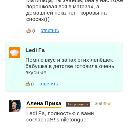
Матильда, ты знаешь, она у нас тоже
порошковая вся в магазах, а
домашней пока нет - коровы на
сносях(((
0
ответить
Ledi Fa
Помню вкус и запах этих лепёшек
бабушка в детстве готовила очень
вкусные.
ответить
0
Алена Прика
Автор рецепта
Ledi Fa, полностью с вами
согласнаЯ!:smiletongue: