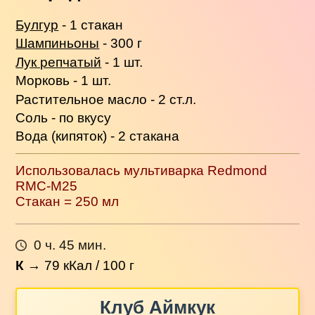
Булгур
- 1 стакан
Шампиньоны
- 300 г
Лук репчатый
- 1 шт.
Морковь - 1 шт.
Растительное масло - 2 ст.л.
Соль - по вкусу
Вода (кипяток) - 2 стакана
Использовалась мультиварка Redmond
RMC-M25
Стакан = 250 мл
0 ч. 45 мин.
К
→
79
кКал / 100 г
Клуб Аймкук