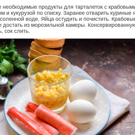
е необходимые продукты для тарталеток с крабовым
м и кукурузой по списку. Заранее отварить куриные 
дсоленной воде. Яйца остудить и почистить. Крабовы
е достать из морозильной камеры. Консервированну
, сок слить.