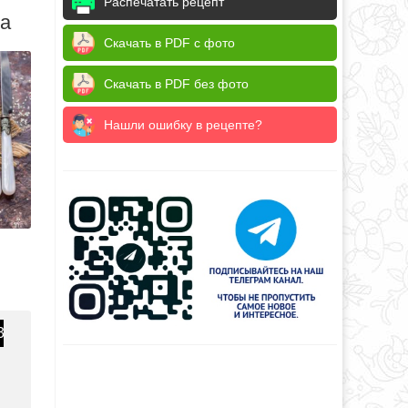
Распечатать рецепт
да
Скачать в PDF с фото
Скачать в PDF без фото
Нашли ошибку в рецепте?
3