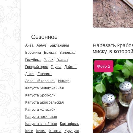
Сезонное
Нарезать крабо
Айва
Арбуз
Баклажаны
миску, в которо
Брусника
Брюква
Виноград
Голубика
Горох
Гранат
Фото 2
Грецкий орех
Груша
Дайкон
Дыня
Ежевика
Зеленый горошек
Инжир
Капуста белокочанная
Капуста Брокколи
Капуста Брюссельская
Капуста кольраби
Капуста пекинская
Капуста савойская
Картофель
Киви
Кизил
Клюква
Кукуруза