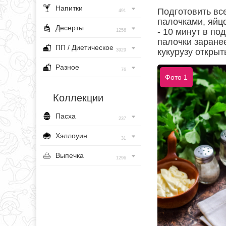
Напитки
Подготовить вс
491
палочками, яйцо
Десерты
- 10 минут в по
1256
палочки заране
ПП / Диетическое
кукурузу открыть
3929
Разное
76
Фото 1
Коллекции
Пасха
237
Хэллоуин
31
Выпечка
1296