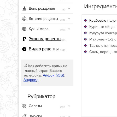
Ингредиент
День рождения
385
Детские рецепты
Крабовые пало
1548
Куриные яйца - 
Кухни мира
1968
Кукуруза консер
Эконом рецепты
Майонез - 1-2 ст
393
Тарталетки песо
Видео рецепты
1396
Соль, перец - п
Как добавить ярлык на
главный экран Вашего
телефона:
Айфон (iOS)
,
Андроид
Рубрикатор
Салаты
2955
Закуски