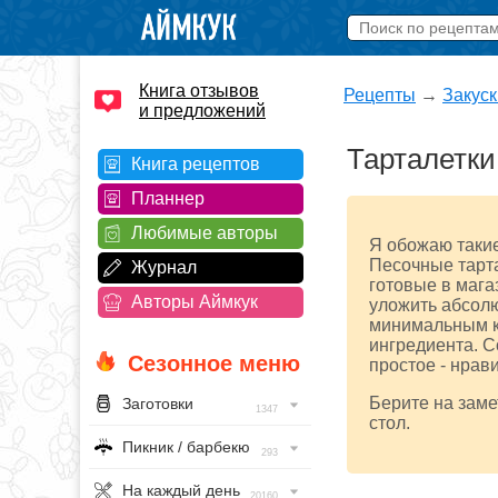
Книга отзывов
Рецепты
→
Закуск
и предложений
Тарталетки
Книга рецептов
Планнер
Любимые авторы
Я обожаю такие
Песочные тарта
Журнал
готовые в мага
Авторы Аймкук
уложить абсолю
минимальным к
ингредиента. С
Сезонное меню
простое - нрав
Берите на заме
Заготовки
1347
стол.
Пикник / барбекю
293
На каждый день
20160