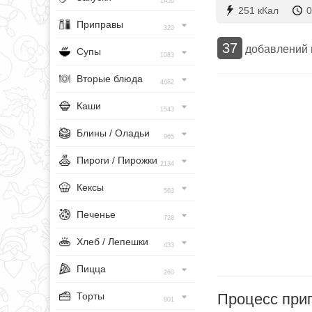
1456
251 кКал
0
Приправы
320
37
добавлений
Супы
1083
Вторые блюда
4682
Каши
1543
Блины / Оладьи
965
Пироги / Пирожки
2134
Кексы
563
Печенье
728
Хлеб / Лепешки
433
Пицца
260
Процесс при
Торты
801