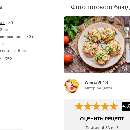
ы
Фото готового блю
чки
- 80 г
2 шт.
вированная - 80 г
.л.
чные - 5-6 шт.
о вкусу
Alena2018
автор рецепта
4.8
ОЦЕНИТЬ РЕЦЕПТ
Рейтинг
4.83
из
5