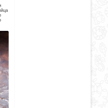
и
яйца
е
ю