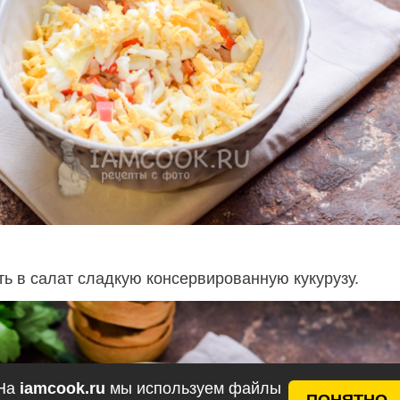
ь в салат сладкую консервированную кукурузу.
На
iamcook.ru
мы используем файлы
ПОНЯТНО