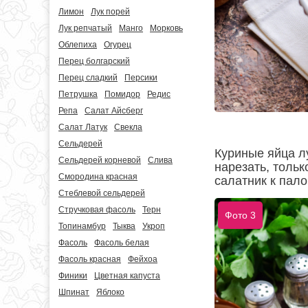
Лимон
Лук порей
Лук репчатый
Манго
Морковь
Облепиха
Огурец
Перец болгарский
Перец сладкий
Персики
Петрушка
Помидор
Редис
Репа
Салат Айсберг
Салат Латук
Свекла
Сельдерей
Куриные яйца лу
Сельдерей корневой
Слива
нарезать, тольк
Смородина красная
салатник к пало
Стеблевой сельдерей
Стручковая фасоль
Терн
Фото 3
Топинамбур
Тыква
Укроп
Фасоль
Фасоль белая
Фасоль красная
Фейхоа
Финики
Цветная капуста
Шпинат
Яблоко